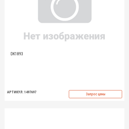
DK1893
АРТИКУЛ: 1497697
Запрос цены