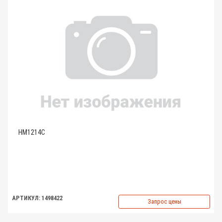
HM1214C
АРТИКУЛ: 1498422
Запрос цены