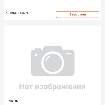
АРТИКУЛ: 1497717
Запрос цены
dml802