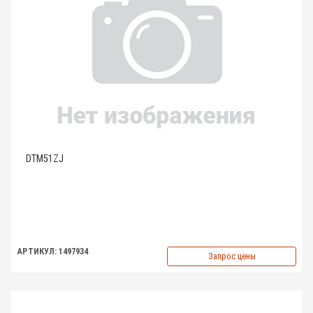
DTM51ZJ
АРТИКУЛ: 1497934
Запрос цены