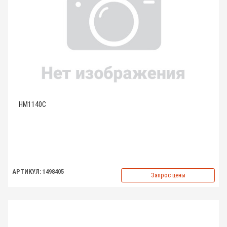
HM1140C
АРТИКУЛ: 1498405
Запрос цены