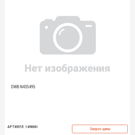
DWB-N435495
АРТИКУЛ: 1498061
Запрос цены