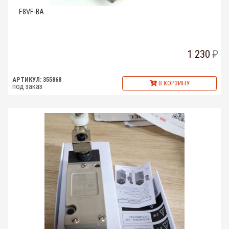
F8VF-BA
1 230
АРТИКУЛ: 355868
В КОРЗИНУ
под заказ