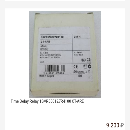
Time Delay Relay 1SVR550127R4100 CT-ARE
9 200