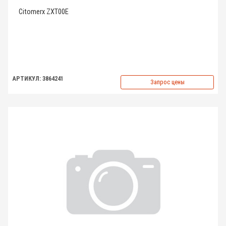
Citomerx ZXT00E
АРТИКУЛ: 3864241
Запрос цены