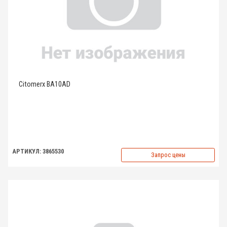
Citomerx BA10AD
АРТИКУЛ: 3865530
Запрос цены