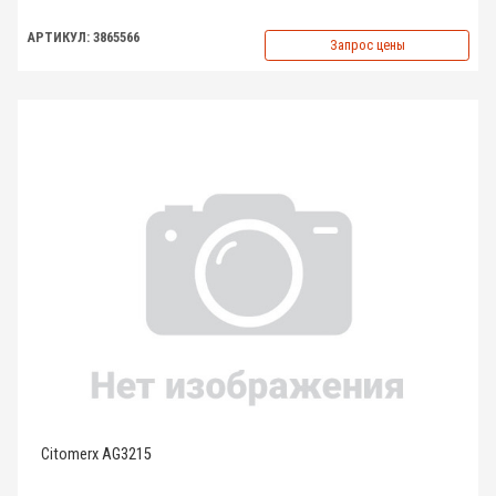
АРТИКУЛ: 3865566
Запрос цены
Citomerx AG3215