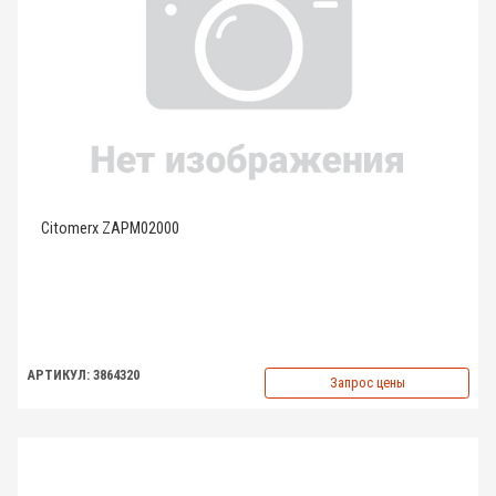
Citomerx ZAPM02000
АРТИКУЛ: 3864320
Запрос цены