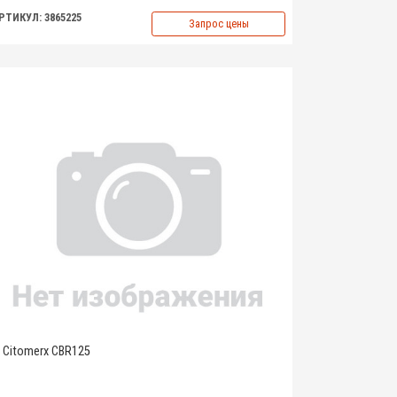
РТИКУЛ: 3865225
Запрос цены
Citomerx CBR125