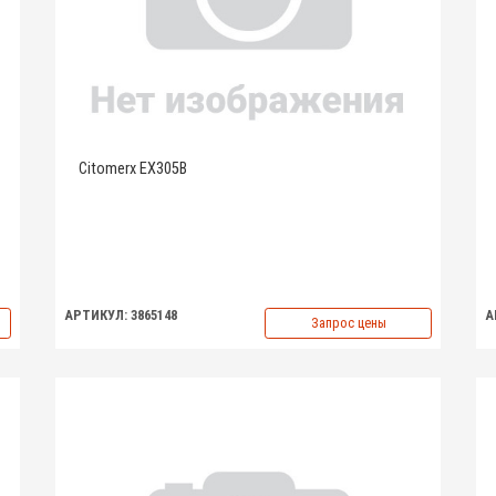
Citomerx EX305B
АРТИКУЛ: 3865148
А
Запрос цены