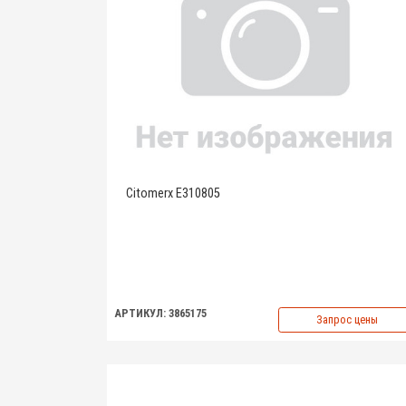
Citomerx E310805
АРТИКУЛ: 3865175
Запрос цены