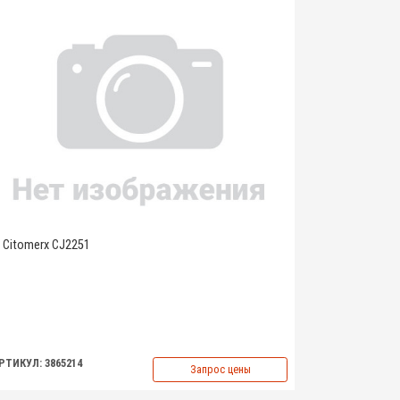
Citomerx CJ2251
РТИКУЛ: 3865214
Запрос цены