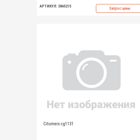
АРТИКУЛ: 3865215
Запрос цены
Citomerx cg1131