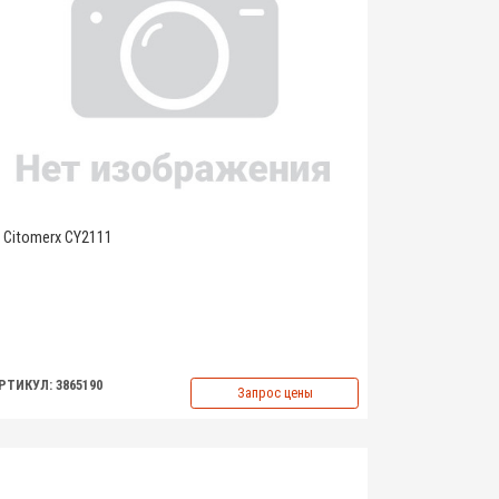
Citomerx CY2111
РТИКУЛ: 3865190
Запрос цены