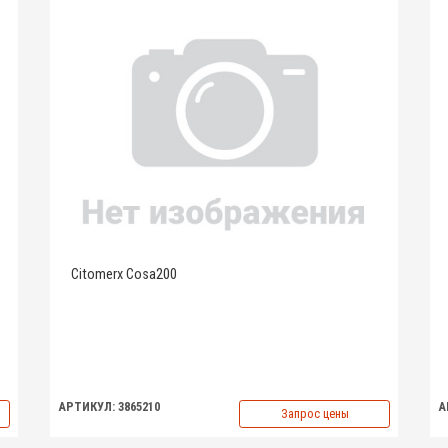
Citomerx Cosa200
АРТИКУЛ: 3865210
А
Запрос цены