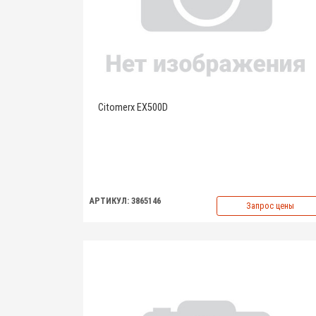
Citomerx EX500D
АРТИКУЛ: 3865146
Запрос цены