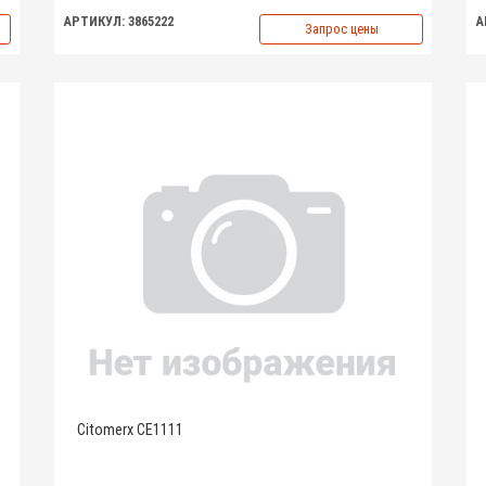
АРТИКУЛ: 3865222
А
Запрос цены
Citomerx CE1111