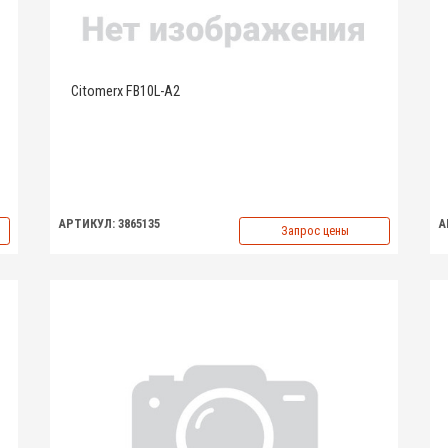
Citomerx FB10L-A2
АРТИКУЛ: 3865135
А
Запрос цены