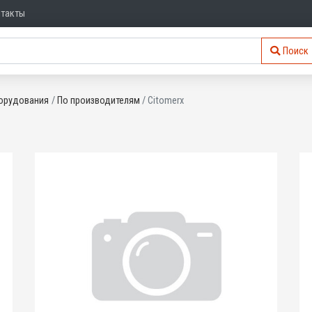
нтакты
Поиск
орудования
По производителям
Citomerx