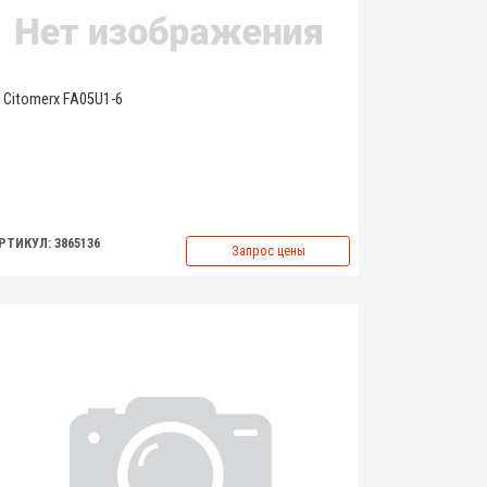
Citomerx FA05U1-6
РТИКУЛ: 3865136
Запрос цены