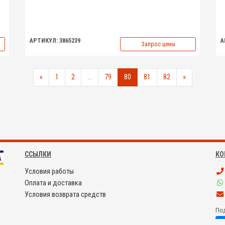
АРТИКУЛ: 3865239
А
Запрос цены
«
1
2
...
79
80
81
82
»
ССЫЛКИ
КО
Условия работы
Оплата и доставка
Условия возврата средств
Под