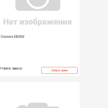
Citomerx EBS050
РТИКУЛ: 3865167
Запрос цены