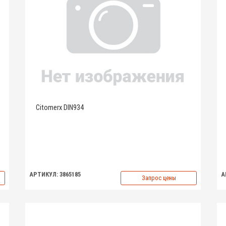
Citomerx DIN934
АРТИКУЛ: 3865185
А
Запрос цены