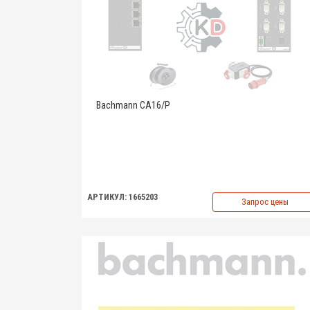
Bachmann CA16/P
АРТИКУЛ: 1665203
Запрос цены