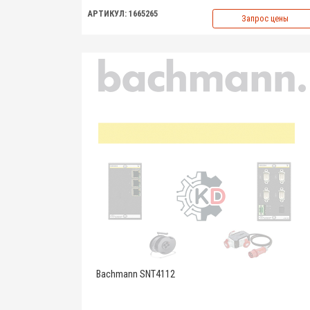
АРТИКУЛ: 1665265
Запрос цены
Bachmann SNT4112