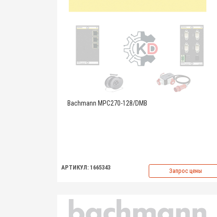
Bachmann MPC270-128/DMB
АРТИКУЛ: 1665343
Запрос цены