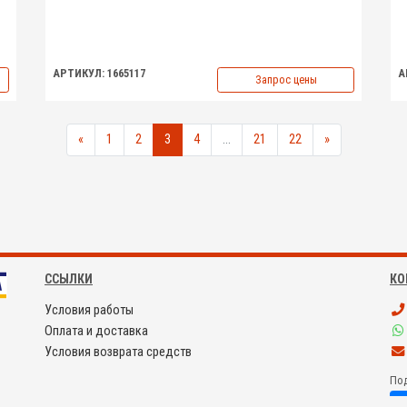
АРТИКУЛ: 1665117
А
Запрос цены
«
1
2
3
4
...
21
22
»
ССЫЛКИ
КО
Условия работы
Оплата и доставка
Условия возврата средств
Под