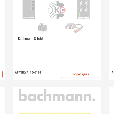
Bachmann 8-fold
АРТИКУЛ: 1665134
А
Запрос цены