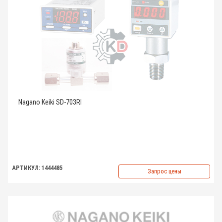
Nagano Keiki SD-703RI
АРТИКУЛ: 1444485
Запрос цены