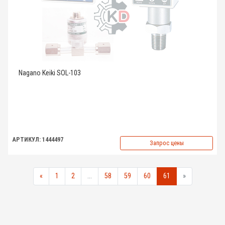
Nagano Keiki SOL-103
АРТИКУЛ: 1444497
Запрос цены
«
1
2
...
58
59
60
61
»