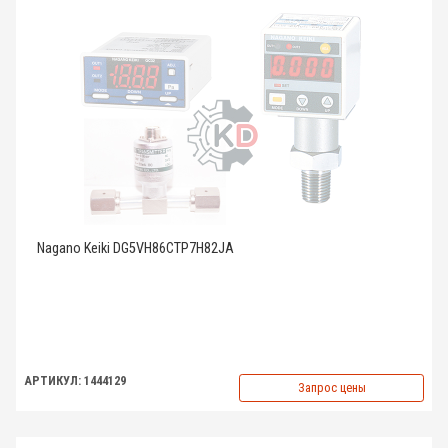
Nagano Keiki DG5VH86CTP7H82JA
АРТИКУЛ: 1444129
Запрос цены