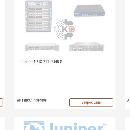
Juniper 1PJX-2T1-RJ48-S
АРТИКУЛ: 1394098
А
Запрос цены