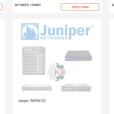
АРТИКУЛ: 1394097
А
Запрос цены
Juniper 700396153