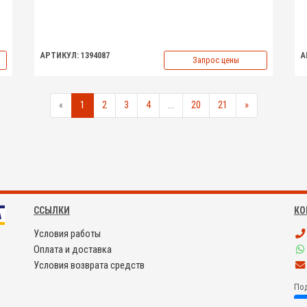
АРТИКУЛ: 1394087
А
Запрос цены
«
1
2
3
4
...
20
21
»
ССЫЛКИ
КО
Условия работы
Оплата и доставка
Условия возврата средств
Под