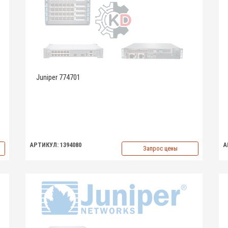
Juniper 774701
АРТИКУЛ: 1394080
А
Запрос цены