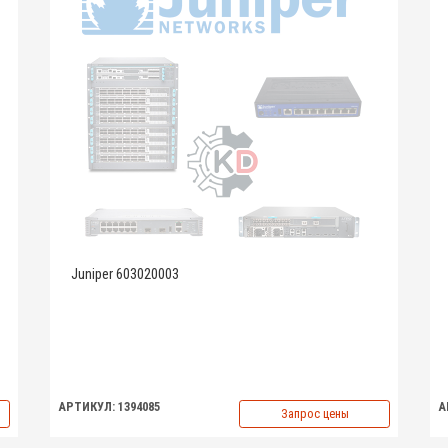
Juniper 603020003
АРТИКУЛ: 1394085
А
Запрос цены