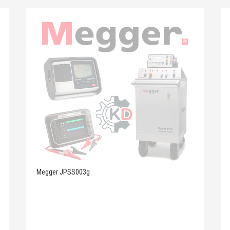
Megger JPSS003g