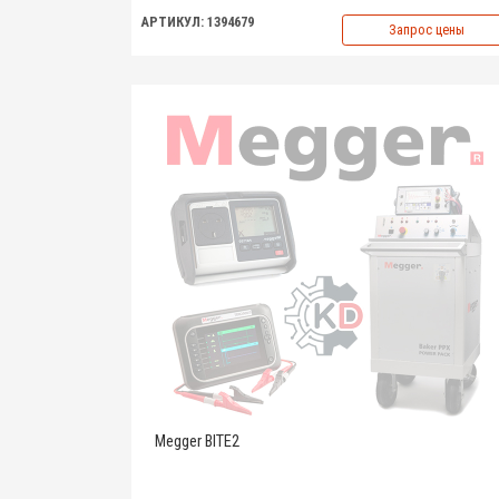
АРТИКУЛ: 1394679
Запрос цены
Megger BITE2