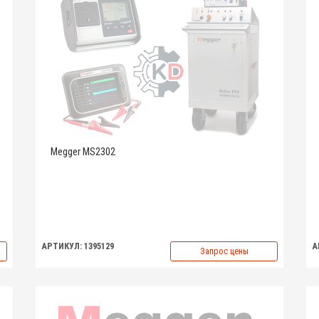
Megger MS2302
АРТИКУЛ: 1395129
А
Запрос цены