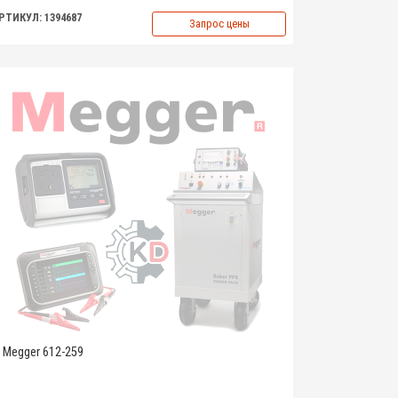
РТИКУЛ: 1394687
Запрос цены
Megger 612-259