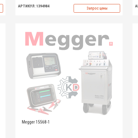
АРТИКУЛ: 1394984
А
Запрос цены
Megger 15568-1