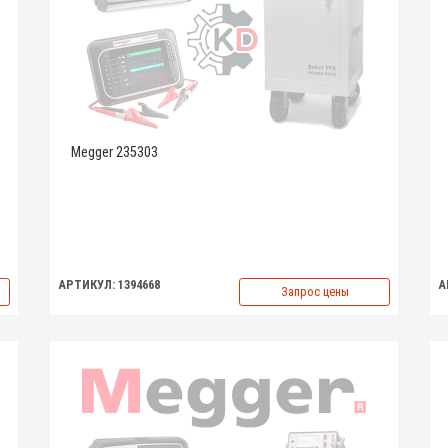
Megger 235303
АРТИКУЛ: 1394668
А
Запрос цены