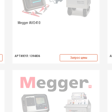
Megger AVO410
АРТИКУЛ: 1394836
А
Запрос цены