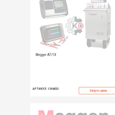
Megger AT/1X
АРТИКУЛ: 1394833
Запрос цены