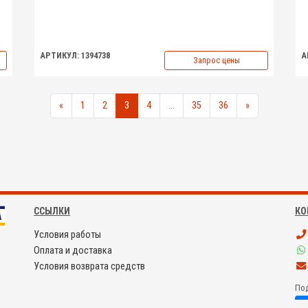
АРТИКУЛ: 1394738
А
Запрос цены
«
1
2
3
4
...
35
36
»
ССЫЛКИ
КО
Условия работы
Оплата и доставка
Условия возврата средств
Под