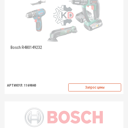
Bosch R480149232
АРТИКУЛ: 1169840
Запрос цены