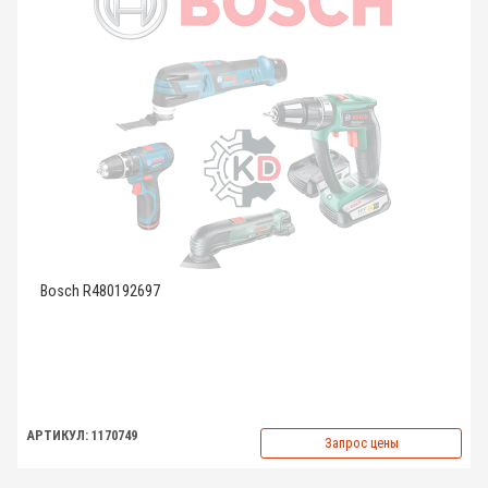
Bosch R480192697
АРТИКУЛ: 1170749
Запрос цены