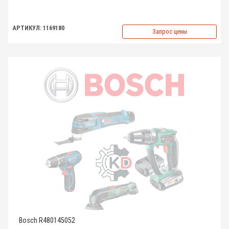
АРТИКУЛ: 1169180
Запрос цены
Bosch R480145052