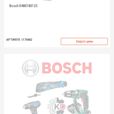
Bosch R480180123
АРТИКУЛ: 1170462
Запрос цены