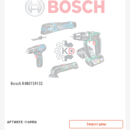
Bosch R480159132
АРТИКУЛ: 1169956
Запрос цены