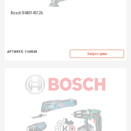
Bosch R480145126
АРТИКУЛ: 1169549
Запрос цены