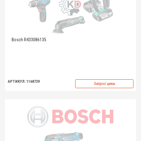
Bosch R433086135
АРТИКУЛ: 1168739
Запрос цены