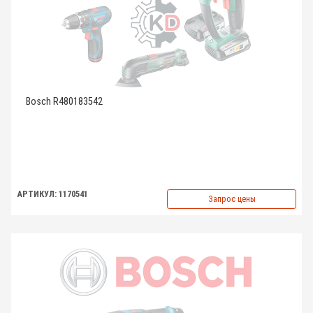
Bosch R480183542
АРТИКУЛ: 1170541
Запрос цены