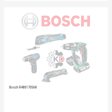
Bosch R480170568