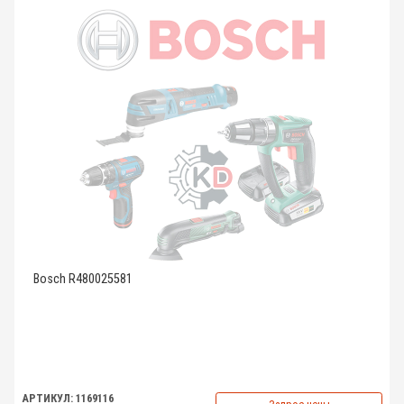
Bosch R480025581
АРТИКУЛ: 1169116