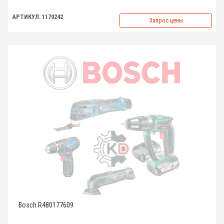
АРТИКУЛ: 1170242
Запрос цены
Bosch R480177609