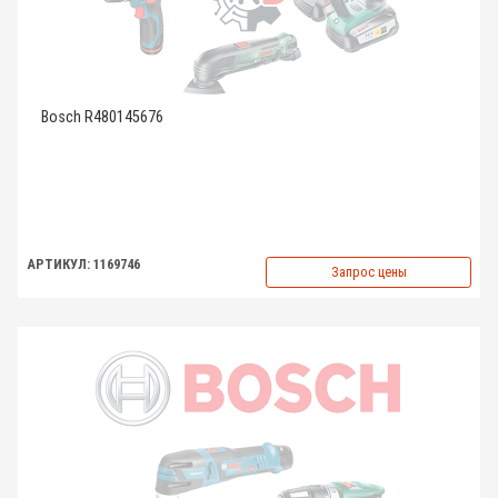
Bosch R480145676
АРТИКУЛ: 1169746
Запрос цены