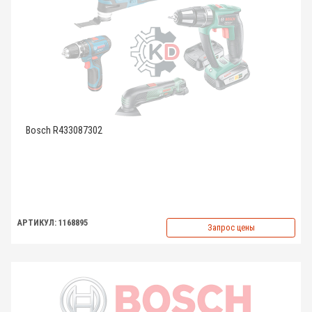
Bosch R433087302
АРТИКУЛ: 1168895
Запрос цены