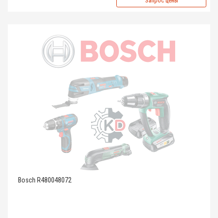
Запрос цены
Bosch R480048072