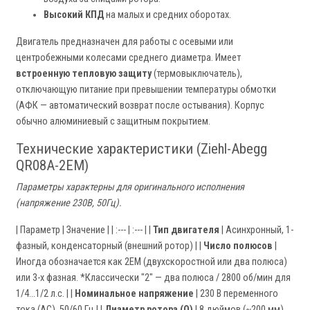
Высокий КПД
на малых и средних оборотах.
Двигатель предназначен для работы с осевыми или
центробежными колесами среднего диаметра. Имеет
встроенную тепловую защиту
(термовыключатель),
отключающую питание при превышении температуры обмотки
(АФК — автоматический возврат после остывания). Корпус
обычно алюминиевый с защитным покрытием.
Технические характеристики (Ziehl-Abegg
QR08A-2EM)
Параметры характерны для оригинального исполнения
(напряжение 230В, 50Гц).
| Параметр | Значение | | :--- | :--- | |
Тип двигателя
| Асинхронный, 1-
фазный, конденсаторный (внешний ротор) | |
Число полюсов
|
Иногда обозначается как 2EM (двухскоростной или два полюса)
или 3-х фазная. *Классически "2" — два полюса / 2800 об/мин для
1/4…1/2 л.с. | |
Номинальное напряжение
| 230 В переменного
тока (AC), 50/60 Гц | |
Диаметр ротора (Q)
| 8 дюймов (~200 мм)