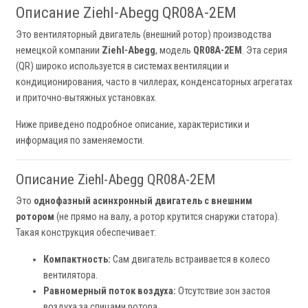
Описание Ziehl-Abegg QR08A-2EM
Это вентиляторный двигатель (внешний ротор) производства
немецкой компании
Ziehl-Abegg
, модель
QR08A-2EM
. Эта серия
(QR) широко используется в системах вентиляции и
кондиционирования, часто в чиллерах, конденсаторных агрегатах
и приточно-вытяжных установках.
Ниже приведено подробное описание, характеристики и
информация по заменяемости.
Описание Ziehl-Abegg QR08A-2EM
Это
однофазный асинхронный двигатель с внешним
ротором
(не прямо на валу, а ротор крутится снаружи статора).
Такая конструкция обеспечивает:
Компактность:
Сам двигатель встраивается в колесо
вентилятора.
Равномерный поток воздуха:
Отсутствие зон застоя
воздуха за спицами ротора.