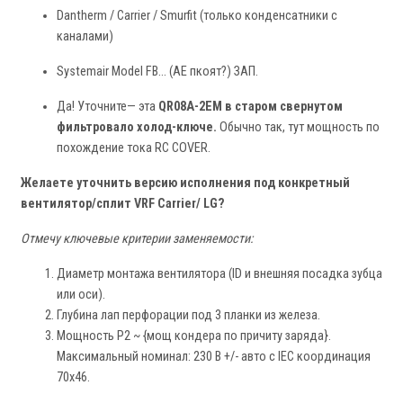
Dantherm / Carrier / Smurfit (только конденсатники с
каналами)
Systemair Model FB… (AE пкоят?) ЗАП.
Да! Уточните— эта
QR08A-2EM в старом свернутом
фильтровало холод-ключе.
Обычно так, тут мощность по
похождение тока RC COVER.
Желаете уточнить версию исполнения под конкретный
вентилятор/сплит VRF Carrier/ LG?
Отмечу ключевые критерии заменяемости:
Диаметр монтажа вентилятора (ID и внешняя посадка зубца
или оси).
Глубина лап перфорации под 3 планки из железа.
Мощность P2 ~ {мощ кондера по причиту заряда}.
Максимальный номинал: 230 В +/- авто с IEC координация
70х46.