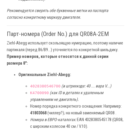
Рекомендуется сверять обе буквенные метки из паспорта
согласно конкретному маркеру двигателя.
Парт-номера (Order No.) для QR08A-2EM
Ziehl-Abegg использует скользящую нумерацию, поэтому наличие
партикаля (перед B6/B9…) уточняется по конкретной шильдику.
Пример номеров, которые относятся к данной серии
размера 8":
Оригинальные Ziehl-Abegg:
(в штрихкоде: 40 ... вара V...)
4028380546700
(как ID в деталях к удаленным
K4700090
управлениям не двигатель).
Номер порядка конкретного оснащения: Например:
41803068
(чиллер?); на новый заменяемый QR08 .
Номера в ЕВРО-каталогах:
EAN 4028380545178 (QR08,
с широким колесом 40 см / V.10).