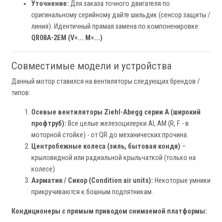
Уточнение:
Для заказа точного двигателя по
оригинальному серийному дайте шильдик (сенсор защиты /
линия). Идентичный прямая замена по компоненировке:
QR08A-2EM (V=... M=...)
Совместимые модели и устройства
Данный мотор ставился на вентиляторы следующих брендов /
типов:
Осевые вентиляторы Ziehl-Abegg серии A (широкий
профтруб):
Все целые железоцилерки AI, AM (R, F - в
моторной стойке) - от QR до механических прочина.
Центробежные колеса (зиль, бытовая кондя)
–
крыловидной или радиальной крыльчаткой (только на
колесе)
Аэрматик / Сикор (Condition air units):
Некоторые умники
прикручиваются к бошным подпятникам.
Кондиционеры с прямым приводом снимаемой платформы: