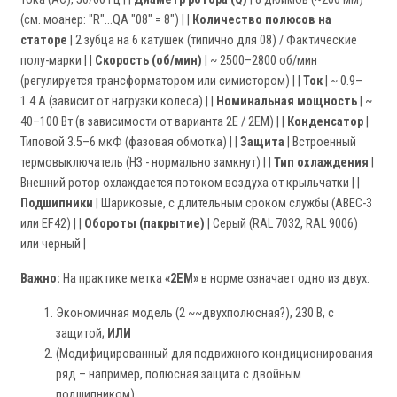
(см. моанер: "R"...QA "08" = 8") | |
Количество полюсов на
статоре
| 2 зубца на 6 катушек (типично для 08) / Фактические
полу-марки | |
Скорость (об/мин)
| ~ 2500–2800 об/мин
(регулируется трансформатором или симистором) | |
Ток
| ~ 0.9–
1.4 A (зависит от нагрузки колеса) | |
Номинальная мощность
| ~
40–100 Вт (в зависимости от варианта 2E / 2EM) | |
Конденсатор
|
Типовой 3.5–6 мкФ (фазовая обмотка) | |
Защита
| Встроенный
термовыключатель (НЗ - нормально замкнут) | |
Тип охлаждения
|
Внешний ротор охлаждается потоком воздуха от крыльчатки | |
Подшипники
| Шариковые, с длительным сроком службы (ABEC-3
или EF42) | |
Обороты (пакрытие)
| Серый (RAL 7032, RAL 9006)
или черный |
Важно:
На практике метка
«2EM»
в норме означает одно из двух:
Экономичная модель (2 ~~двухполюсная?), 230 В, с
защитой;
ИЛИ
(Модифицированный для подвижного кондиционирования
ряд – например, полюсная защита с двойным
подшипником).