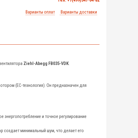
тел. +7(499)347-04-82
Варианты оплат
Варианты доставки
 вентилятора
Ziehl-Abegg FB035-VDK
.
тором (EC-технология). Он предназначен для
ое энергопотребление и точное регулирование
ор создает минимальный шум, что делает его