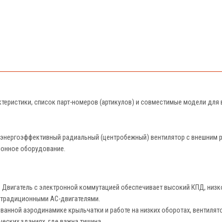
ктеристики, список парт-номеров (артикулов) и совместимые модели для
энергоэффективный радиальный (центробежный) вентилятор с внешним ро
ионное оборудование.
:
Двигатель с электронной коммутацией обеспечивает высокий КПД, низк
 традиционными AC-двигателями.
анной аэродинамике крыльчатки и работе на низких оборотах, вентилят
еских зданиях, где важна тишина.