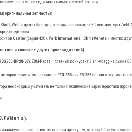
ользуется во многих единицах климатической техники.
ак оригинальная запчасть):
, Shuft, Wolf и других брендов, которые используют EC-вентиляторы Zieh
их производителей.
нкойлов
Carrier
(серия 42C),
York International
,
ClimaVeneta
и многих друг
е типа и класса от других производителей):
R3G350-RP28-67
). EBM-Papst — главный конкурент Ziehl-Abegg на рынке E
е по характеристикам (например,
FE3-355
или
F3-355
но они могут иметь от
ора необходимо учитывать не только технические характеристики (произ
ы.
.
, PWM и т.д.).
гинальную запчасть с тем же полным артикулом, который был установлен