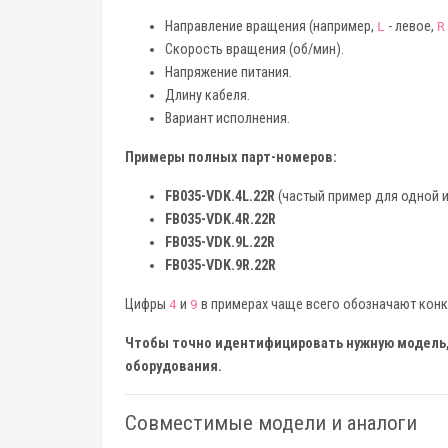
Направление вращения (например,
- левое,
L
R
Скорость вращения (об/мин).
Напряжение питания.
Длину кабеля.
Вариант исполнения.
Примеры полных парт-номеров:
FB035-VDK.4L.22R
(частый пример для одной и
FB035-VDK.4R.22R
FB035-VDK.9L.22R
FB035-VDK.9R.22R
Цифры
и
в примерах чаще всего обозначают конк
4
9
Чтобы точно идентифицировать нужную модель, 
оборудования.
Совместимые модели и аналоги