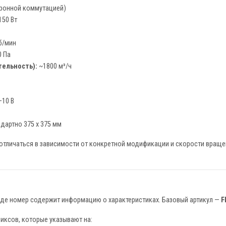
тронной коммутацией)
50 Вт
б/мин
 Па
тельность):
~1800 м³/ч
–10 В
дартно 375 x 375 мм
 отличаться в зависимости от конкретной модификации и скорости вращ
 где номер содержит информацию о характеристиках. Базовый артикул —
F
иксов, которые указывают на: