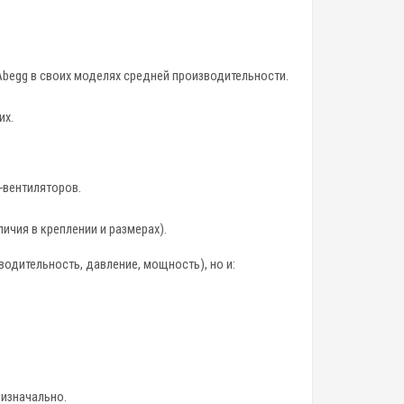
l-Abegg в своих моделях средней производительности.
их.
C-вентиляторов.
личия в креплении и размерах).
водительность, давление, мощность), но и:
 изначально.