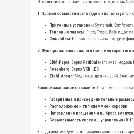
Этот вентилятор является компонентом, который исп
1. Прямая совместимость (где он используется к
Приточные установки:
Systemair, Komfovent
Тепловые завесы:
Frico, Tropic, Ballu и друг
Фанкойлы:
Например, различные модели фа
2. Функциональные аналоги (вентиляторы того ж
EBM-Papst:
Серия
RadiCal
(например, модель
Rosenberg:
Серия
VKR...EC
Ziehl-Abegg:
Модели из других серий, близки
Важное замечание по замене:
При замене вентилят
Габаритные и присоединительные размер
Расположение и тип клеммной коробки.
Направление вращения и выброса воздуха
Совместимость системы управления (0-10В
Всегда рекомендуется для замены использовать ори