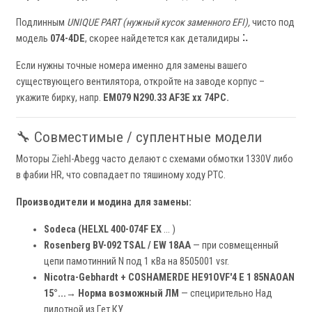
Подлинным
UNIQUE PART (нужный кусок заменного EFI),
чисто под
модель
074-4DE
, скорее найдетется как деталидиры ⠥
Если нужны точные номера именно для замены вашего
существующего вентилятора, откройте на заводе корпус –
укажите бирку, напр.
EM079 N290.33 AF3E xx 74PC.
🔧 Совместимые / суплентные модели
Моторы Ziehl-Abegg часто делают с схемами обмотки 1330V либо
в фабии HR, что совпадает по тяшиному ходу PTC.
Производители и модина для замены:
Sodeca (HELXL 400-074F EX
… )
Rosenberg BV-092 TSAL / EW 18АA
— при совмещенный
цепи памотинний N под 1 кBa на 8505001 vsr.
Nicotra-Gebhardt + COSHAMERDE HE91OVF'4 E 1 85NAOAN
15°...→ Норма возможный ЛМ
— специрительно Над
пилотной из Гет КУ.