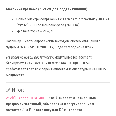
Механика крепежа (d-ключ для подвентиляции):
Новые электри сопряжения с
Termocat protection / 303323
(аут 65)
↔ ЕВро Компенс-реле (ZK9O3А).
Ур стана торка ≤ 28W/g
Например – часть европейских выходов, систем очищения с
пущем
AIWA, S&P TD 2000HTx
, – где сегеродиона Л2->Y.
Из условно новой доступности:
модульные replacement
блокируются как
Теса Z1210 98x51nm ЕС ПФС
– и он
срабатывает 1ла2 то с переключателем температуры и на DBD35
мощностях.
✅ Итог:
– это:
4-скорост с нескользью,
Ziehl-Abegg 074-4DE
средне/вигилежный, обыговляка с регулированием
автостар / на PI-постоянку или DE интерпиус
.