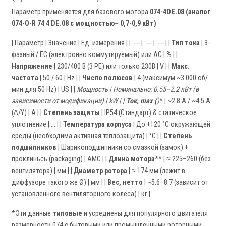
Параметр применяется для базового мотора
074-4DE.08 (аналог
074-O-R 74 4 DE.08 с мощностью~ 0,7-0,9 кВт)
| Параметр | Значение | Ед. измерения | | :--- | :--- | :--- | |
Тип тока
| 3-
фазный / EC (электронно коммутируемый) или AC | % | |
Напряжение
| 230/400 В (3 PE) или только 230В | V | |
Макс.
частота
| 50 / 60 | Hz | |
Число полюсов
| 4 (максимум ~3 000 об/
мин для 50 Hz) | US | |
Мощность
| Номинально: 0.55–2.2 кВт (в
зависимости от модификации) | kW | |
Ток, max (
)
* | ~2.8 А / ~4.5 А
(∆/Y) | A | |
Степень защиты
| IP54 (Стандарт) & статическое
уплотнение | ... | |
Температура корпуса
| До +120 °С окружающей
среды (необходима активная теплозащита) | °C | |
Степень
подшипников
| Шарикоподшипники со смазкой (замок) +
проклиньсь (packaging) | AMC | |
Длина мотора
** | ≈ 225–260 (без
вентилятора) | мм | |
Диаметр ротора
| ≈ 174 мм (лежит в
диффузоре такого же Ø) | мм | |
Вес, нетто
| ~5.6–8.7 (зависит от
установленного вентиляторного колеса) | кг |
*Эти данные
типовые
и усреднены для популярного двигателя
размерности 074 с бытовыми или промышленными роторными