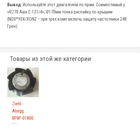
Вывод:
Используйте этот двигателем по прям: Совместимый у
«RZ70 Аша C-121/4»; Ø170мм тонка распайку по крышим
(M20*Y0X/XON2 – при трех комп включь защиту частотники 248
Грен).
Товары из этой же категории
Ziehl-
Abegg
BP8F-01800
БУ