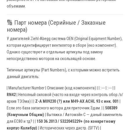
объемами.
🔢 Парт номера (Серийные / Заказные
номера)
У двигателей Ziehl-Abegg система OEN (Original Equipment Number),
которая идентифицирует вентилятор в сборе (еко компонент).
Однако существуют и отдельные артикулы под замену
непосредственно моторов на скользящей основе.
Типичные артикулы (Part Numbers), с которыми можно встретить
данный двигатель:
| Manufacturer Number | Описание (код компонента) | | :--- | :--- | |
RN42
| Неполный силовой (часто на входе через контроль обор./з/
архив ТЭЭма) | |
Z-A M09230 (?) или M49-AX ACHL 93 с инк. 001
|
Если это база запасного мотора для приточчик Здам. | |
508389
(Комучным Общим)
| Вытяжка / Автомэйн С — даный заменитель
для EC80 и тд? | |
150 36.2013 / 5322045229+ (по конкретному
корпус-Калибру)
| Исторических через дистр. (SFTV) |