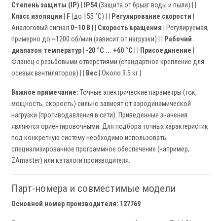
Степень защиты (IP)
|
IP54
(Защита от брызг воды и пыли) | |
Класс изоляции
|
F
(до 155 °C) | |
Регулирование скорости
|
Аналоговый сигнал
0–10 В
| |
Скорость вращения
| Регулируемая,
примерно до ~1200 об/мин (зависит от нагрузки) | |
Рабочий
диапазон температур
|
-20 °C ... +60 °C
| |
Присоединение
|
Фланец с резьбовыми отверстиями (стандартное крепление для
осевых вентиляторов) | |
Вес
| Около 9.5 кг |
Важное примечание:
Точные электрические параметры (ток,
мощность, скорость) сильно зависят от аэродинамической
нагрузки (противодавления в сети). Приведенные значения
являются ориентировочными. Для подбора точных характеристик
под конкретную систему необходимо использовать
специализированное программное обеспечение (например,
ZAmaster) или каталоги производителя.
Парт-номера и совместимые модели
Основной номер производителя: 127769