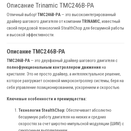
Описание Trinamic TMC246B-PA
Отличный выбор!
TMC246B-PA
— это высокоинтегрированный
драйвер шагового двигателя от компании
TRINAMIC
, известный
своей передовой технологией StealthChop для бесшумной работы
и высокой эффективности.
Описание TMC246B-PA
TMC246B-PA
— это двухфазный драйвер шагового двигателя с
полнофункциональным контроллером движения
на
кристалле. Это не просто драйвер, а интеллектуальное решение,
которое разгружает основной микроконтроллер системы, беря на
себя управление позиционированием, ускорением и скоростью.
Ключевые особенности и преимущества:
Технология StealthChop:
Обеспечивает абсолютно
бесшумную работу двигателя на низких и средних
скоростях за счет широтно-импульсной модуляции (ШИМ) с
синхронным выпрямлением.