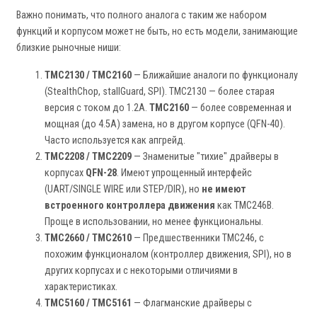
Важно понимать, что полного аналога с таким же набором
функций и корпусом может не быть, но есть модели, занимающие
близкие рыночные ниши:
TMC2130 / TMC2160
— Ближайшие аналоги по функционалу
(StealthChop, stallGuard, SPI). TMC2130 — более старая
версия с током до 1.2А.
TMC2160
— более современная и
мощная (до 4.5А) замена, но в другом корпусе (QFN-40).
Часто используется как апгрейд.
TMC2208 / TMC2209
— Знаменитые "тихие" драйверы в
корпусах
QFN-28
. Имеют упрощенный интерфейс
(UART/SINGLE WIRE или STEP/DIR), но
не имеют
встроенного контроллера движения
как TMC246B.
Проще в использовании, но менее функциональны.
TMC2660 / TMC2610
— Предшественники TMC246, с
похожим функционалом (контроллер движения, SPI), но в
других корпусах и с некоторыми отличиями в
характеристиках.
TMC5160 / TMC5161
— Флагманские драйверы с