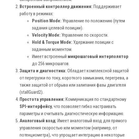
Встроенный контроллер движения:
Поддерживает
работу в режимах:
Position Mode:
Управление по положению (путем
задания целевой позиции).
Velocity Mode:
Управление по скорости.
Hold & Torque Mode:
Удержание позиции с
заданным моментом.
Имеет встроенный
микрошаговый интерполятор
до 256 микрошагов.
Защита и диагностика:
Обладает комплексной защитой
от перегрузки по току, короткого замыкания, перегрева, а
также защитой от обрыва или залипания фазы двигателя
(stallGuard2).
Простота управления:
Коммуникация по стандартному
SPI-интерфейсу
, что позволяет гибко настраивать
параметры и считывать диагностическую информацию.
Аналоговый вход:
Имеет аналоговый вход для прямого
управления скоростью или моментом (например, от
потенциометра), что упрощает интеграцию в некоторые