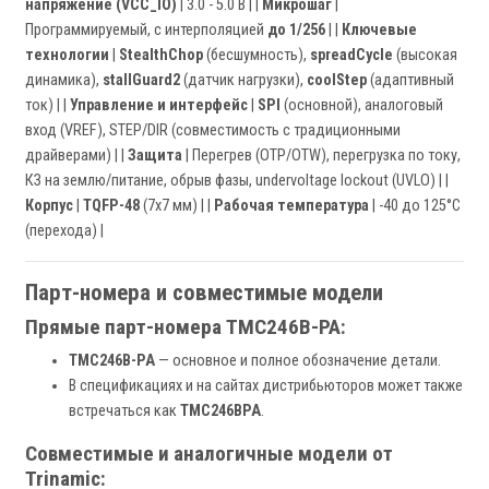
напряжение (VCC_IO)
| 3.0 - 5.0 В | |
Микрошаг
|
Программируемый, с интерполяцией
до 1/256
| |
Ключевые
технологии
|
StealthChop
(бесшумность),
spreadCycle
(высокая
динамика),
stallGuard2
(датчик нагрузки),
coolStep
(адаптивный
ток) | |
Управление и интерфейс
|
SPI
(основной), аналоговый
вход (VREF), STEP/DIR (совместимость с традиционными
драйверами) | |
Защита
| Перегрев (OTP/OTW), перегрузка по току,
КЗ на землю/питание, обрыв фазы, undervoltage lockout (UVLO) | |
Корпус
|
TQFP-48
(7x7 мм) | |
Рабочая температура
| -40 до 125°C
(перехода) |
Парт-номера и совместимые модели
Прямые парт-номера TMC246B-PA:
TMC246B-PA
— основное и полное обозначение детали.
В спецификациях и на сайтах дистрибьюторов может также
встречаться как
TMC246BPA
.
Совместимые и аналогичные модели от
Trinamic: