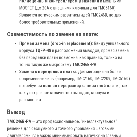
полноценным контроллером движения
и мощными
MOSFET (до 20А с внешними ключами для TMC5160).
Являются логическим развитием идей TMC246B, но для
более требовательных применений.
Совместимость по замене на плате:
Прямая замена (drop-in replacement):
Ввиду уникального
корпуса
TQFP-48
и расположения выводов, прямая замена
без переделки платы возможна, как правило, только на
точно такую же микросхему
TMC246B-PA
.
Замена с переделкой платы:
Для миграции на более
современные чипы (например, TMC2160, TMC2209, TMC5160)
потребуется
полная переразводка печатной платы
, так
как у них разное количество выводов, корпуса и
распиновка.
Вывод
TMC246B-PA
— это профессиональное, "интеллектуальное"
решение для бесшумного и точного управления шаговыми
двигателями, где важно минимизировать нагрузку на главный