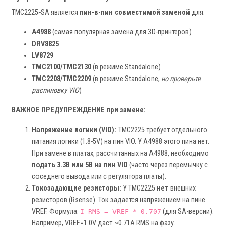
TMC2225-SA является
пин-в-пин совместимой заменой
для:
A4988
(самая популярная замена для 3D-принтеров)
DRV8825
LV8729
TMC2100/TMC2130
(в режиме Standalone)
TMC2208/TMC2209
(в режиме Standalone,
но проверьте
распиновку VIO
)
ВАЖНОЕ ПРЕДУПРЕЖДЕНИЕ при замене:
Напряжение логики (VIO):
TMC2225 требует отдельного
питания логики (1.8-5V) на пин VIO. У A4988 этого пина нет.
При замене в платах, рассчитанных на A4988, необходимо
подать 3.3В или 5В на пин VIO
(часто через перемычку с
соседнего вывода или с регулятора платы).
Токозадающие резисторы:
У TMC2225
нет
внешних
резисторов (Rsense). Ток задаётся напряжением на пине
VREF. Формула:
(для SA-версии).
I_RMS = VREF * 0.707
Например, VREF=1.0V даст ~0.71A RMS на фазу.