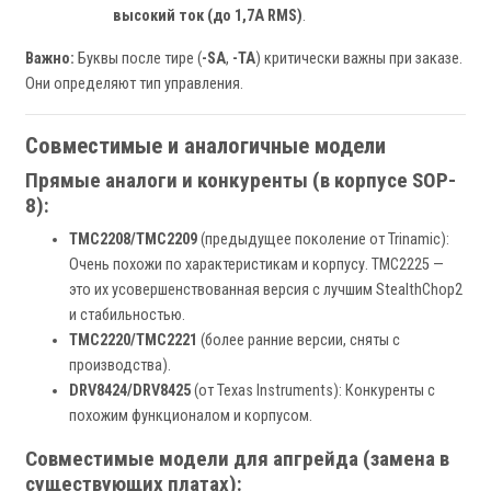
высокий ток (до 1,7А RMS)
.
Важно:
Буквы после тире (
-SA
,
-TA
) критически важны при заказе.
Они определяют тип управления.
Совместимые и аналогичные модели
Прямые аналоги и конкуренты (в корпусе SOP-
8):
TMC2208/TMC2209
(предыдущее поколение от Trinamic):
Очень похожи по характеристикам и корпусу. TMC2225 —
это их усовершенствованная версия с лучшим StealthChop2
и стабильностью.
TMC2220/TMC2221
(более ранние версии, сняты с
производства).
DRV8424/DRV8425
(от Texas Instruments): Конкуренты с
похожим функционалом и корпусом.
Совместимые модели для апгрейда (замена в
существующих платах):