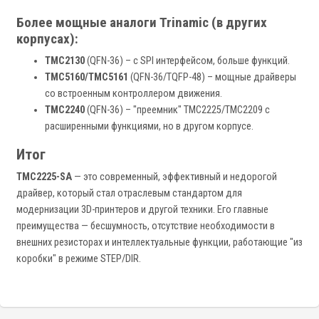
Более мощные аналоги Trinamic (в других
корпусах):
TMC2130
(QFN-36) – с SPI интерфейсом, больше функций.
TMC5160/TMC5161
(QFN-36/TQFP-48) – мощные драйверы
со встроенным контроллером движения.
TMC2240
(QFN-36) – "преемник" TMC2225/TMC2209 с
расширенными функциями, но в другом корпусе.
Итог
TMC2225-SA
— это современный, эффективный и недорогой
драйвер, который стал отраслевым стандартом для
модернизации 3D-принтеров и другой техники. Его главные
преимущества — бесшумность, отсутствие необходимости в
внешних резисторах и интеллектуальные функции, работающие "из
коробки" в режиме STEP/DIR.