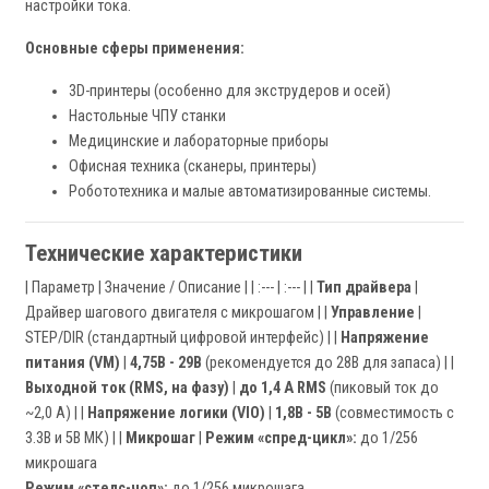
настройки тока.
Основные сферы применения:
3D-принтеры (особенно для экструдеров и осей)
Настольные ЧПУ станки
Медицинские и лабораторные приборы
Офисная техника (сканеры, принтеры)
Робототехника и малые автоматизированные системы.
Технические характеристики
| Параметр | Значение / Описание | | :--- | :--- | |
Тип драйвера
|
Драйвер шагового двигателя с микрошагом | |
Управление
|
STEP/DIR (стандартный цифровой интерфейс) | |
Напряжение
питания (VM)
|
4,75В - 29В
(рекомендуется до 28В для запаса) | |
Выходной ток (RMS, на фазу)
|
до 1,4 А RMS
(пиковый ток до
~2,0 А) | |
Напряжение логики (VIO)
|
1,8В - 5В
(совместимость с
3.3В и 5В МК) | |
Микрошаг
|
Режим «спред-цикл»:
до 1/256
микрошага
Режим «стелс-чоп»:
до 1/256 микрошага