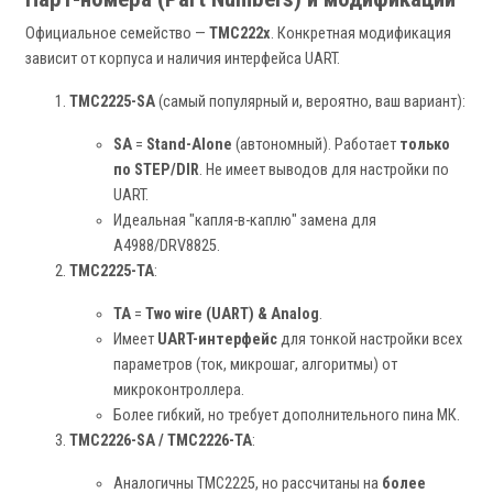
Официальное семейство —
TMC222x
. Конкретная модификация
зависит от корпуса и наличия интерфейса UART.
TMC2225-SA
(самый популярный и, вероятно, ваш вариант):
SA
=
Stand-Alone
(автономный). Работает
только
по STEP/DIR
. Не имеет выводов для настройки по
UART.
Идеальная "капля-в-каплю" замена для
A4988/DRV8825.
TMC2225-TA
:
TA
=
Two wire (UART) & Analog
.
Имеет
UART-интерфейс
для тонкой настройки всех
параметров (ток, микрошаг, алгоритмы) от
микроконтроллера.
Более гибкий, но требует дополнительного пина МК.
TMC2226-SA / TMC2226-TA
:
Аналогичны TMC2225, но рассчитаны на
более