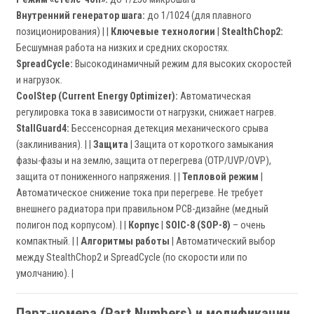
Внутренний генератор шага:
до 1/1024 (для плавного
позиционирования) | |
Ключевые технологии
|
StealthChop2:
Бесшумная работа на низких и средних скоростях.
SpreadCycle:
Высокодинамичный режим для высоких скоростей
и нагрузок.
CoolStep (Current Energy Optimizer):
Автоматическая
регулировка тока в зависимости от нагрузки, снижает нагрев.
StallGuard4:
Бессенсорная детекция механического срыва
(заклинивания). | |
Защита
| Защита от короткого замыкания
фазы-фазы и на землю, защита от перегрева (OTP/UVP/OVP),
защита от пониженного напряжения. | |
Тепловой режим
|
Автоматическое снижение тока при перегреве. Не требует
внешнего радиатора при правильном PCB-дизайне (медный
полигон под корпусом). | |
Корпус
|
SOIC-8 (SOP-8)
– очень
компактный. | |
Алгоритмы работы
| Автоматический выбор
между StealthChop2 и SpreadCycle (по скорости или по
умолчанию). |
Парт-номера (Part Numbers) и модификации