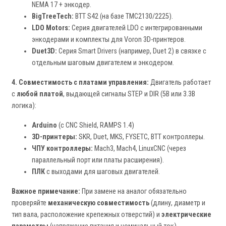
NEMA 17 + энкодер.
BigTreeTech:
BTT S42 (на базе TMC2130/2225).
LDO Motors:
Серия двигателей LDO с интегрированными
энкодерами и комплекты для Voron 3D-принтеров.
Duet3D:
Серия Smart Drivers (например, Duet 2) в связке с
отдельным шаговым двигателем и энкодером.
4. Совместимость с платами управления:
Двигатель работает
с
любой платой
, выдающей сигналы STEP и DIR (5В или 3.3В
логика):
Arduino
(с CNC Shield, RAMPS 1.4)
3D-принтеры:
SKR, Duet, MKS, FYSETC, BTT контроллеры.
ЧПУ контроллеры:
Mach3, Mach4, LinuxCNC (через
параллельный порт или платы расширения).
ПЛК
с выходами для шаговых двигателей.
Важное примечание:
При замене на аналог обязательно
проверяйте
механическую совместимость
(длину, диаметр и
тип вала, расположение крепежных отверстий) и
электрические