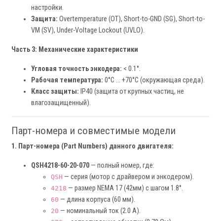
настройки.
Защита:
Overtemperature (OT), Short-to-GND (SG), Short-to-
VM (SV), Under-Voltage Lockout (UVLO).
Часть 3: Механические характеристики
Угловая точность энкодера:
< 0.1°.
Рабочая температура:
0°C ... +70°C (окружающая среда).
Класс защиты:
IP40 (защита от крупных частиц, не
влагозащищенный).
Парт-номера и совместимые модели
1. Парт-номера (Part Numbers) данного двигателя:
QSH4218-60-20-070
— полный номер, где:
— серия (мотор с драйвером и энкодером).
QSH
— размер NEMA 17 (42мм) с шагом 1.8°.
4218
— длина корпуса (60 мм).
60
— номинальный ток (2.0 А).
20