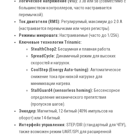
Логическое напряжение (VIO):
3.3В или 5В (совместимо с
большинством контроллеров, часто настраивается
перемычкой).
Ток двигателя (RMS):
Регулируемый, максимум до 2.0 А
(настраивается перемычками или через регистры).
Режимы микрошага:
Настраиваемые (часто до 1/256).
Ключевые технологии Trinamic:
StealthChop2:
Бесшумная и плавная работа.
SpreadCycle:
Динамичный режим для высоких
скоростей и нагрузок.
CoolStep (Energy Auto-tuning):
Автоматическое
снижение тока при низкой нагрузке для
минимизации нагрева.
StallGuard4 (sensorless homing):
Бессенсорное
определение механического препятствия
(пропусков шагов).
Энкодер:
Магнитный, 12-битный (4096 импульсов на
оборот) или 14-битный.
Интерфейс управления:
STEP/DIR (стандартный для ЧПУ),
также возможен режим UART/SPI для расширенной