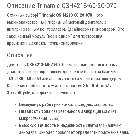
Описание Trinamic QSH4218-60-20-070
Отличный выбор!
Trinamic QSH4218-60-20-070
— это
высококачественный гибридный шаговый двигатель с
интегрированным контроллером (драйвером) и энкодером. Это
законченный модуль "всё в одном" для построения
прецизионных систем позиционирования.
Описание
Двигатель
QSH4218-60-20-070
представляет собой шаговый
двигатель с интегрированным драйвером (часто на базе чипа
TMC2130, TMC5160 или аналогичного) и магнитным энкодером.
Ключевая особенность — это технология
StealthChop2
и
SpreadCycle
, которые обеспечивают:
Бесшумную работу
на низких и средних скоростях.
Плавность хода
без резонансов и вибраций (за счет
микростенения 1/256).
Высокую точность и надежность
благодаря наличию
энкодера. Энкодер позволяет определять положение вала,