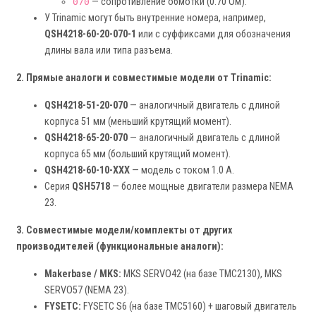
— сопротивление обмотки (0.70 Ом).
070
У Trinamic могут быть внутренние номера, например,
QSH4218-60-20-070-1
или с суффиксами для обозначения
длины вала или типа разъема.
2. Прямые аналоги и совместимые модели от Trinamic:
QSH4218-51-20-070
— аналогичный двигатель с длиной
корпуса 51 мм (меньший крутящий момент).
QSH4218-65-20-070
— аналогичный двигатель с длиной
корпуса 65 мм (больший крутящий момент).
QSH4218-60-10-XXX
— модель с током 1.0 А.
Серия
QSH5718
— более мощные двигатели размера NEMA
23.
3. Совместимые модели/комплекты от других
производителей (функциональные аналоги):
Makerbase / MKS:
MKS SERVO42 (на базе TMC2130), MKS
SERVO57 (NEMA 23).
FYSETC:
FYSETC S6 (на базе TMC5160) + шаговый двигатель