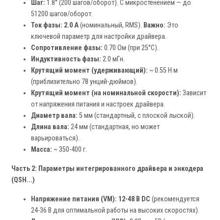
Шаг:
1.8° (200 шагов/оборот). С микростенением — до
51200 шагов/оборот.
Ток фазы:
2.0 А
(номинальный, RMS).
Важно:
Это
ключевой параметр для настройки драйвера.
Сопротивление фазы:
0.70 Ом (при 25°C).
Индуктивность фазы:
2.0 мГн.
Крутящий момент (удерживающий):
~ 0.55 Н·м
(приблизительно 78 унций-дюймов).
Крутящий момент (на номинальной скорости):
Зависит
от напряжения питания и настроек драйвера.
Диаметр вала:
5 мм (стандартный, с плоской лыской).
Длина вала:
24 мм (стандартная, но может
варьироваться).
Масса:
~ 350-400 г.
Часть 2: Параметры интегрированного драйвера и энкодера
(QSH...)
Напряжение питания (VM):
12-48 В DC
(рекомендуется
24-36 В для оптимальной работы на высоких скоростях).