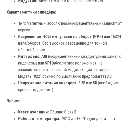
Индуктивность:
Около 2.8 мГн (приблизительно).
Характеристики энкодера:
Тип:
Магнитный, абсолютный/инкрементальный (зависит от
версии).
Разрешение:
4096 импульсов на оборот (PPR)
или 16324
шага/оборот. Это высокое разрешение для точной
обратной связи.
Интерфейс:
ABI
(инкрементальный квадратурный сигнал с
индексом) или
SPI
(абсолютное положение) — в
зависимости от конкретной модификации энкодера.
Модель "022" обычно по умолчанию предполагает ABI.
Напряжение питания энкодера:
3.3В или 5В (необходимо
проверять даташет).
Прочее:
Класс изоляции:
Обычно Class B.
Рабочая температура:
-20°C до +85°C (для двигателя).