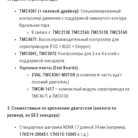
TMC4361 (+ силовой драйвер):
Специализированный
контроллер движения с поддержкой замкнутого контура.
Идеальная пара.
В связке с:
TMC2130
,
TMC2160
,
TMC5130
,
TMC5160
.
TMC4671:
Высокопроизводительный контроллер для
сервоприводов (FOC + BLDC + Stepper).
TMC5041, TMC5072:
Контроллеры для 2-х и 4-х осей с
поддержкой энкодеров.
Оценные платы (Eval Boards):
EVAL-TMC4361-MOTOR
(в комплекте часто идет
похожий двигатель).
TMCM-1617
— компактный модуль сервопривода на
TMC4671 и TMC6100.
3. Совместимые по креплению двигатели (аналоги по
размеру, но БЕЗ энкодера):
Стандартные шаговики NEMA 17 длиной 34 мм (например,
17HS19-2004S1
,
17HS15-1504S
и т.д.).