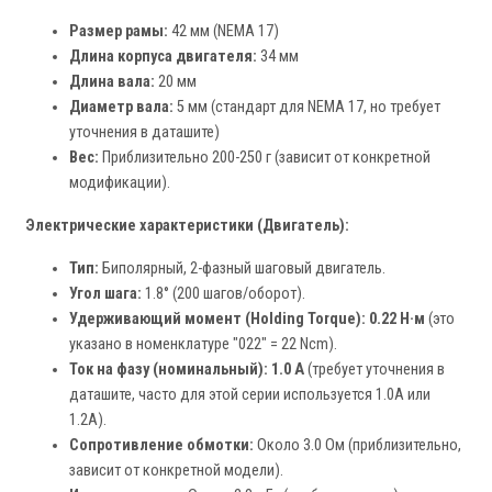
Размер рамы:
42 мм (NEMA 17)
Длина корпуса двигателя:
34 мм
Длина вала:
20 мм
Диаметр вала:
5 мм (стандарт для NEMA 17, но требует
уточнения в даташите)
Вес:
Приблизительно 200-250 г (зависит от конкретной
модификации).
Электрические характеристики (Двигатель):
Тип:
Биполярный, 2-фазный шаговый двигатель.
Угол шага:
1.8° (200 шагов/оборот).
Удерживающий момент (Holding Torque):
0.22 Н·м
(это
указано в номенклатуре "022" = 22 Ncm).
Ток на фазу (номинальный):
1.0 A
(требует уточнения в
даташите, часто для этой серии используется 1.0A или
1.2A).
Сопротивление обмотки:
Около 3.0 Ом (приблизительно,
зависит от конкретной модели).