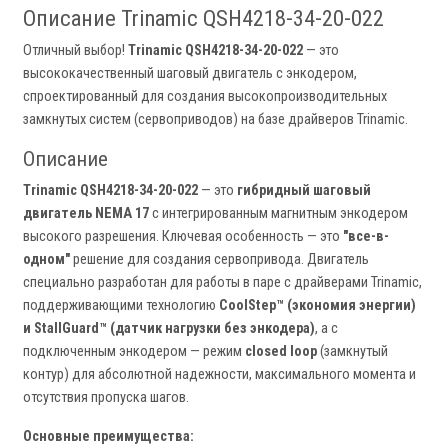
Описание Trinamic QSH4218-34-20-022
Отличный выбор!
Trinamic QSH4218-34-20-022
— это
высококачественный шаговый двигатель с энкодером,
спроектированный для создания высокопроизводительных
замкнутых систем (сервоприводов) на базе драйверов Trinamic.
Описание
Trinamic QSH4218-34-20-022
— это
гибридный шаговый
двигатель NEMA 17
с интегрированным магнитным энкодером
высокого разрешения. Ключевая особенность — это
"все-в-
одном"
решение для создания сервопривода. Двигатель
специально разработан для работы в паре с драйверами Trinamic,
поддерживающими технологию
CoolStep™ (экономия энергии)
и StallGuard™ (датчик нагрузки без энкодера)
, а с
подключенным энкодером — режим
closed loop
(замкнутый
контур) для абсолютной надежности, максимального момента и
отсутствия пропуска шагов.
Основные преимущества: