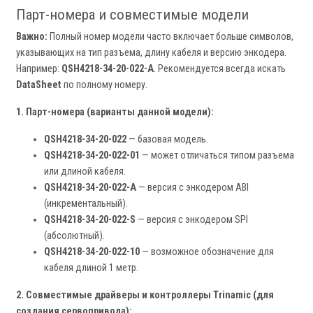
Парт-номера и совместимые модели
Важно:
Полный номер модели часто включает больше символов,
указывающих на тип разъема, длину кабеля и версию энкодера.
Например:
QSH4218-34-20-022-A
. Рекомендуется всегда искать
DataSheet
по полному номеру.
1. Парт-номера (варианты данной модели):
QSH4218-34-20-022
— базовая модель.
QSH4218-34-20-022-01
— может отличаться типом разъема
или длиной кабеля.
QSH4218-34-20-022-A
— версия с энкодером ABI
(инкрементальный).
QSH4218-34-20-022-S
— версия с энкодером SPI
(абсолютный).
QSH4218-34-20-022-10
— возможное обозначение для
кабеля длиной 1 метр.
2. Совместимые драйверы и контроллеры Trinamic (для
создания сервопривода):