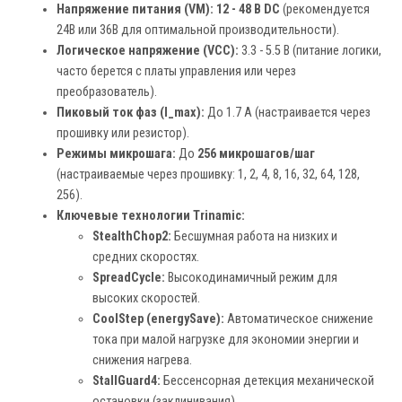
Напряжение питания (VM):
12 - 48 В DC
(рекомендуется
24В или 36В для оптимальной производительности).
Логическое напряжение (VCC):
3.3 - 5.5 В (питание логики,
часто берется с платы управления или через
преобразователь).
Пиковый ток фаз (I_max):
До 1.7 А (настраивается через
прошивку или резистор).
Режимы микрошага:
До
256 микрошагов/шаг
(настраиваемые через прошивку: 1, 2, 4, 8, 16, 32, 64, 128,
256).
Ключевые технологии Trinamic:
StealthChop2:
Бесшумная работа на низких и
средних скоростях.
SpreadCycle:
Высокодинамичный режим для
высоких скоростей.
CoolStep (energySave):
Автоматическое снижение
тока при малой нагрузке для экономии энергии и
снижения нагрева.
StallGuard4:
Бессенсорная детекция механической
остановки (заклинивания).