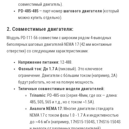
совместимый двигатель).
PD-485-485
— парт-номер
шагового двигателя
(который
можно купить отдельно).
2. Совместимые двигатели:
Модуль PD-111-56 совместим с широким рядом 4-выводных
биполярных шаговых двигателей NEMA 17 (42 мм монтажные
отверстия) со следующими характеристиками:
Напряжение питания:
12-48В.
Фазный ток:
До 1.7 А
(пиковый). Это ключевое
ограничение. Двигатели с бóльшим током (например, 2А)
будут работать, но не на полную мощность.
Типичные совместимые модели двигателей:
Trinamic:
PD-485-xxx (серия 48мм, где xxx — длина:
485, 505, 565 и т.д., но с током ~1.5А).
Аналоги NEMA 17:
Многие двигатели стандарта
NEMA 17 с током фазы 1.0 - 1.7 А и индуктивностью
до ~4-6 мГн (например, 17HS15-1504S, 17HS16-1504S
и аналоги от различных производителей).