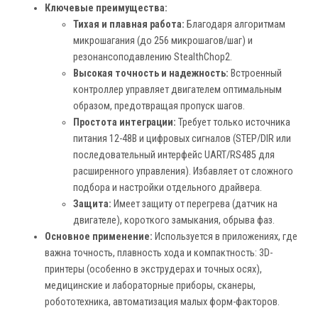
Ключевые преимущества:
Тихая и плавная работа:
Благодаря алгоритмам
микрошагания (до 256 микрошагов/шаг) и
резонансоподавлению StealthChop2.
Высокая точность и надежность:
Встроенный
контроллер управляет двигателем оптимальным
образом, предотвращая пропуск шагов.
Простота интеграции:
Требует только источника
питания 12-48В и цифровых сигналов (STEP/DIR или
последовательный интерфейс UART/RS485 для
расширенного управления). Избавляет от сложного
подбора и настройки отдельного драйвера.
Защита:
Имеет защиту от перегрева (датчик на
двигателе), короткого замыкания, обрыва фаз.
Основное применение:
Используется в приложениях, где
важна точность, плавность хода и компактность: 3D-
принтеры (особенно в экструдерах и точных осях),
медицинские и лабораторные приборы, сканеры,
робототехника, автоматизация малых форм-факторов.