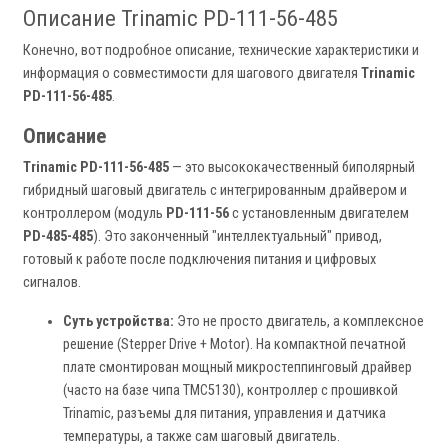
Описание Trinamic PD-111-56-485
Конечно, вот подробное описание, технические характеристики и
информация о совместимости для шагового двигателя
Trinamic
PD-111-56-485
.
Описание
Trinamic PD-111-56-485
— это высококачественный биполярный
гибридный шаговый двигатель с интегрированным драйвером и
контроллером (модуль
PD-111-56
с установленным двигателем
PD-485-485
). Это законченный "интеллектуальный" привод,
готовый к работе после подключения питания и цифровых
сигналов.
Суть устройства:
Это не просто двигатель, а комплексное
решение (Stepper Drive + Motor). На компактной печатной
плате смонтирован мощный микростeппинговый драйвер
(часто на базе чипа TMC5130), контроллер с прошивкой
Trinamic, разъемы для питания, управления и датчика
температуры, а также сам шаговый двигатель.