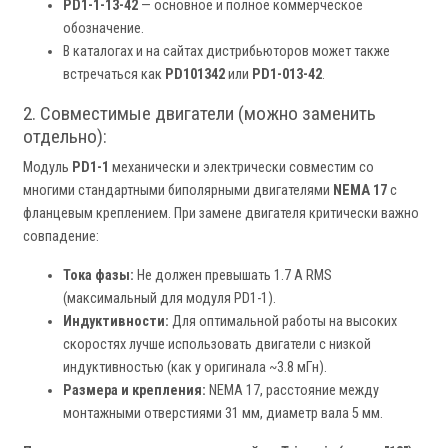
PD1-1-13-42
— основное и полное коммерческое
обозначение.
В каталогах и на сайтах дистрибьюторов может также
встречаться как
PD101342
или
PD1-013-42
.
2. Совместимые двигатели (можно заменить
отдельно):
Модуль
PD1-1
механически и электрически совместим со
многими стандартными биполярными двигателями
NEMA 17
с
фланцевым креплением. При замене двигателя критически важно
совпадение:
Тока фазы:
Не должен превышать 1.7 А RMS
(максимальный для модуля PD1-1).
Индуктивности:
Для оптимальной работы на высоких
скоростях лучше использовать двигатели с низкой
индуктивностью (как у оригинала ~3.8 мГн).
Размера и крепления:
NEMA 17, расстояние между
монтажными отверстиями 31 мм, диаметр вала 5 мм.