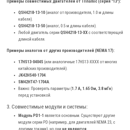
Примеры совместимых двигателей от Trinamic (серия "13"):
QSH4218-13-10
(аналог от производителя, 1.0 м длины
кабеля).
QSH4218-13-50
(аналог, 0.5 м длины кабеля).
Любой двигатель серии
QSH4218-13-XX
с соответствующей
длиной кабеля.
Примеры аналогов от других производителей (NEMA 17):
17HS13-0404S
(или аналогичные 17HS13-XXXX от многих
китайских производителей).
JK42HS40-1704
.
SM42HT47-1704A
.
Важно: Проверять параметры (
1.7 А, 1.65 Ом, 3.8 мГн
)
перед установкой.
3. Совместимые модули и системы:
Модуль PD1-1
является основным. Существуют другие
модули серии PD (например, для двигателей NEMA 23, с
другими токами), но они
не являются