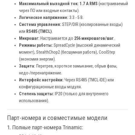
Максимальный выходной ток:
1.7 А RMS
(настраиваемый
через ПО или входные контакты).
Логическое напряжение:
3.3 - 5 В.
Система управления:
STEP/DIR (изолированные входы)
или
RS485 (TMCL)
.
Микрошаг:
Настраивается до
256 микрошагов/шаг
.
Режимы работы:
SpreadCycle (высокий динамический
момент), StealthChop2 (бесшумная работа), CoolStep
(экономия энергии).
Защита:
Перегрев, короткое замыкание, обрыв фазы,
недо-/перенапряжение.
Интерфейс настройки:
Через RS485 (TMCL-IDE) или
конфигурационные входы модуля.
Степень защиты:
IP20 (только для внутреннего
использования).
Парт-номера и совместимые модели
1. Полные парт-номера Trinamic: