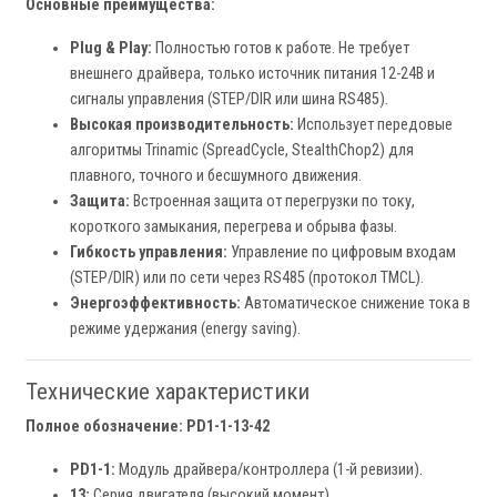
Основные преимущества:
Plug & Play:
Полностью готов к работе. Не требует
внешнего драйвера, только источник питания 12-24В и
сигналы управления (STEP/DIR или шина RS485).
Высокая производительность:
Использует передовые
алгоритмы Trinamic (SpreadCycle, StealthChop2) для
плавного, точного и бесшумного движения.
Защита:
Встроенная защита от перегрузки по току,
короткого замыкания, перегрева и обрыва фазы.
Гибкость управления:
Управление по цифровым входам
(STEP/DIR) или по сети через RS485 (протокол TMCL).
Энергоэффективность:
Автоматическое снижение тока в
режиме удержания (energy saving).
Технические характеристики
Полное обозначение:
PD1-1-13-42
PD1-1:
Модуль драйвера/контроллера (1-й ревизии).
13:
Серия двигателя (высокий момент).