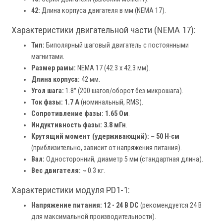
42:
Длина корпуса двигателя в мм (NEMA 17).
Характеристики двигательной части (NEMA 17):
Тип:
Биполярный шаговый двигатель с постоянными
магнитами.
Размер рамы:
NEMA 17 (42.3 x 42.3 мм).
Длина корпуса:
42 мм.
Угол шага:
1.8° (200 шагов/оборот без микрошага).
Ток фазы:
1.7 А
(номинальный, RMS).
Сопротивление фазы:
1.65 Ом
.
Индуктивность фазы:
3.8 мГн
.
Крутящий момент (удерживающий):
~ 50 Н·см
(приблизительно, зависит от напряжения питания).
Вал:
Односторонний, диаметр 5 мм (стандартная длина).
Вес двигателя:
~ 0.3 кг.
Характеристики модуля PD1-1:
Напряжение питания:
12 - 24 В DC
(рекомендуется 24 В
для максимальной производительности).