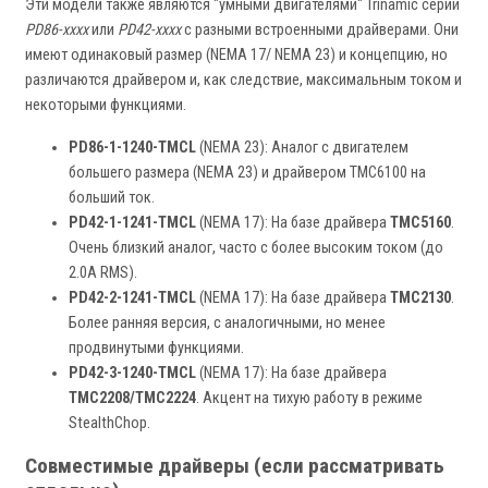
Эти модели также являются "умными двигателями" Trinamic серии
PD86-xxxx
или
PD42-xxxx
с разными встроенными драйверами. Они
имеют одинаковый размер (NEMA 17/ NEMA 23) и концепцию, но
различаются драйвером и, как следствие, максимальным током и
некоторыми функциями.
PD86-1-1240-TMCL
(NEMA 23): Аналог с двигателем
большего размера (NEMA 23) и драйвером TMC6100 на
больший ток.
PD42-1-1241-TMCL
(NEMA 17): На базе драйвера
TMC5160
.
Очень близкий аналог, часто с более высоким током (до
2.0A RMS).
PD42-2-1241-TMCL
(NEMA 17): На базе драйвера
TMC2130
.
Более ранняя версия, с аналогичными, но менее
продвинутыми функциями.
PD42-3-1240-TMCL
(NEMA 17): На базе драйвера
TMC2208/TMC2224
. Акцент на тихую работу в режиме
StealthChop.
Совместимые драйверы (если рассматривать