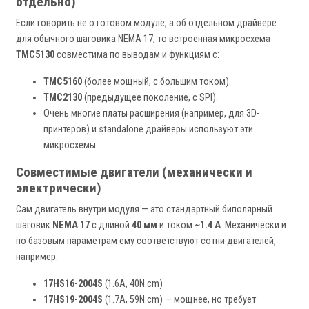
отдельно)
Если говорить не о готовом модуле, а об отдельном драйвере
для обычного шаговика NEMA 17, то встроенная микросхема
TMC5130
совместима по выводам и функциям с:
TMC5160
(более мощный, с большим током).
TMC2130
(предыдущее поколение, с SPI).
Очень многие платы расширения (например, для 3D-
принтеров) и standalone драйверы используют эти
микросхемы.
Совместимые двигатели (механически и
электрически)
Сам двигатель внутри модуля — это стандартный биполярный
шаговик
NEMA 17
с длиной
40 мм
и током
~1.4 А
. Механически и
по базовым параметрам ему соответствуют сотни двигателей,
например:
17HS16-2004S
(1.6A, 40N.cm)
17HS19-2004S
(1.7A, 59N.cm) — мощнее, но требует