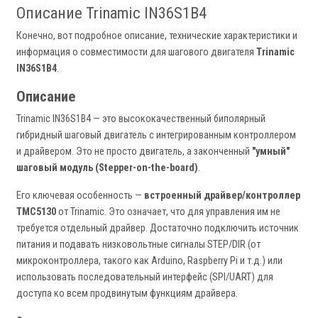
Описание Trinamic IN36S1B4
Конечно, вот подробное описание, технические характеристики и
информация о совместимости для шагового двигателя
Trinamic
IN36S1B4
.
Описание
Trinamic IN36S1B4 — это высококачественный биполярный
гибридный шаговый двигатель с интегрированным контроллером
и драйвером. Это не просто двигатель, а законченный
"умный"
шаговый модуль (Stepper-on-the-board)
.
Его ключевая особенность —
встроенный драйвер/контроллер
TMC5130
от Trinamic. Это означает, что для управления им не
требуется отдельный драйвер. Достаточно подключить источник
питания и подавать низковольтные сигналы STEP/DIR (от
микроконтроллера, такого как Arduino, Raspberry Pi и т.д.) или
использовать последовательный интерфейс (SPI/UART) для
доступа ко всем продвинутым функциям драйвера.