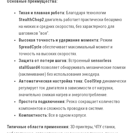
Основные преимущества:
Тихая и плавная работа:
Благодаря технологии
StealthChop2
двигатель работает практически бесшумно
на низких и средних скоростях, без характерного для
шаговиков "воя".
Высокая точность и удержание момента:
Режим
SpreadCycle
обеспечивает максимальный момент и
точность на высоких скоростях.
Защита от потери шагов:
Встроенный
sensorless
stallGuard4
позволяет обнаруживать механические помехи
(заклинивание) без использования энкодера.
Автоматическая настройка тока:
CoolStep
динамически
регулирует ток двигателя в зависимости от нагрузки,
значительно снижая нагрев и энергопотребление.
Простота подключения:
Резко сокращает количество
компонентов и сложность проводки в системе.
Компактность:
Все в одном корпусе.
Типичные области применения:
3D-принтеры, ЧПУ станки,