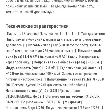
робототехника, автоматизация, медицинская техника, точные
позиционирующие системы — везде, где важны плавность,
точность и низкий уровень шума.
Технические характеристики
| Параметр | Значение | Примечание | | :--- | :--- | :--- | |
Тип двигателя
| Биполярный гибридный шаговый двигатель с интегрированным
драйвером | | |
Шаговый угол
| 1.8° (200 шагов/оборот) | Полный
шаг. С микрошагом — до 256 микрошагов/шаг. | |
Номинальный
ток (фаза)
|
1.4 A RMS
(пиковый ~2.0 A) |
Важно!
Настраивается
через прошивку. | |
Сопротивление обмотки (фаза)
| ~1.5 Ом | | |
Индуктивность (фаза)
| ~2.8 мГн | | |
Удерживающий момент
|
~40 Н·см
(приблизительно 400 Н·мм) | Зависит от напряжения
питания и настроек тока. | |
Напряжение питания (V_M)
|
8 - 36 В
DC
| Рекомендуется 12-24В для оптимальной работы. | |
Напряжение логики (V_IO)
|
3.3 В
| Для сигналов
STEP/DIR/ENABLE.
Не 5В!
| |
Логический интерфейс
| STEP/DIR,
UART, SPI | По умолчанию — STEP/DIR. | |
Микрошаг
|
Настраиваемый, до
1/256
| По умолчанию часто 1/16 или 1/256. | |