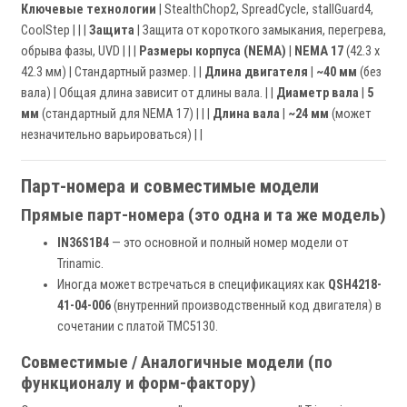
Ключевые технологии
| StealthChop2, SpreadCycle, stallGuard4,
CoolStep | | |
Защита
| Защита от короткого замыкания, перегрева,
обрыва фазы, UVD | | |
Размеры корпуса (NEMA)
|
NEMA 17
(42.3 x
42.3 мм) | Стандартный размер. | |
Длина двигателя
|
~40 мм
(без
вала) | Общая длина зависит от длины вала. | |
Диаметр вала
|
5
мм
(стандартный для NEMA 17) | | |
Длина вала
|
~24 мм
(может
незначительно варьироваться) | |
Парт-номера и совместимые модели
Прямые парт-номера (это одна и та же модель)
IN36S1B4
— это основной и полный номер модели от
Trinamic.
Иногда может встречаться в спецификациях как
QSH4218-
41-04-006
(внутренний производственный код двигателя) в
сочетании с платой TMC5130.
Совместимые / Аналогичные модели (по
функционалу и форм-фактору)