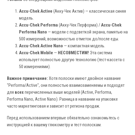
Accu-Chek Active
(Акку-Чек Актив) — классическая синяя
модель.
Accu-Chek Performa
(Акку-Чек Перформа) /
Accu-Chek
Performa Nano
— модели с подсветкой экрана, памятью на
500 измерений, возможностью отметок до/после еды.
Accu-Chek Active Nano
— компактная модель.
Accu-Chek Mobile
—
НЕСОВМЕСТИМ!
Эта система
использует полностью другую технологию (тест-кассета с
50 измерениями).
Важное примечание:
Хотя полоски имеют двойное название
"Performa/Active", они полностью взаимозаменяемы и подходят
для
всех
перечисленных выше моделей (Active, Performa,
Performa Nano, Active Nano). Разница в названии на упаковке
часто маркетинговая и зависит от региона продаж.
Перед использованием впервые обязательно ознакомьтесь с
инструкцией к вашему глюкометру и тест-полоскам.