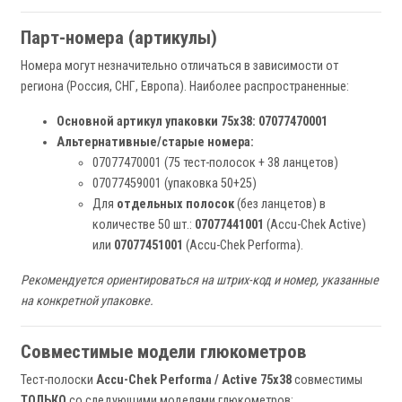
Парт-номера (артикулы)
Номера могут незначительно отличаться в зависимости от
региона (Россия, СНГ, Европа). Наиболее распространенные:
Основной артикул упаковки 75x38:
07077470001
Альтернативные/старые номера:
07077470001 (75 тест-полосок + 38 ланцетов)
07077459001 (упаковка 50+25)
Для
отдельных полосок
(без ланцетов) в
количестве 50 шт.:
07077441001
(Accu-Chek Active)
или
07077451001
(Accu-Chek Performa).
Рекомендуется ориентироваться на штрих-код и номер, указанные
на конкретной упаковке.
Совместимые модели глюкометров
Тест-полоски
Accu-Chek Performa / Active 75x38
совместимы
ТОЛЬКО
со следующими моделями глюкометров: