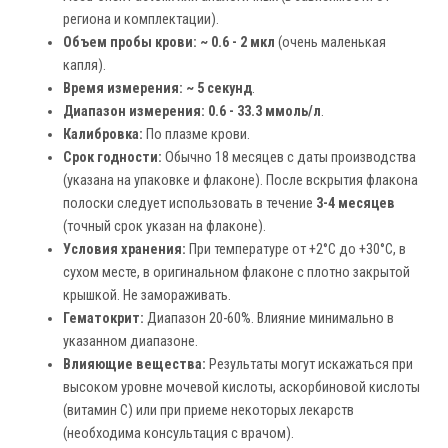
региона и комплектации).
Объем пробы крови:
~ 0.6 - 2 мкл
(очень маленькая
капля).
Время измерения:
~ 5 секунд
.
Диапазон измерения:
0.6 - 33.3 ммоль/л
.
Калибровка:
По плазме крови.
Срок годности:
Обычно 18 месяцев с даты производства
(указана на упаковке и флаконе). После вскрытия флакона
полоски следует использовать в течение
3-4 месяцев
(точный срок указан на флаконе).
Условия хранения:
При температуре от +2°C до +30°C, в
сухом месте, в оригинальном флаконе с плотно закрытой
крышкой. Не замораживать.
Гематокрит:
Диапазон 20-60%. Влияние минимально в
указанном диапазоне.
Влияющие вещества:
Результаты могут искажаться при
высоком уровне мочевой кислоты, аскорбиновой кислоты
(витамин С) или при приеме некоторых лекарств
(необходима консультация с врачом).