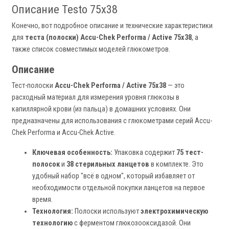
Описание Testo 75x38
Конечно, вот подробное описание и технические характеристики
для
теста (полоски) Accu-Chek Performa / Active 75x38
, а
также список совместимых моделей глюкометров.
Описание
Тест-полоски
Accu-Chek Performa / Active 75x38
— это
расходный материал для измерения уровня глюкозы в
капиллярной крови (из пальца) в домашних условиях. Они
предназначены для использования с глюкометрами серий Accu-
Chek Performa и Accu-Chek Active.
Ключевая особенность:
Упаковка содержит
75 тест-
полосок
и
38 стерильных ланцетов
в комплекте. Это
удобный набор "всё в одном", который избавляет от
необходимости отдельной покупки ланцетов на первое
время.
Технология:
Полоски используют
электрохимическую
технологию
с ферментом глюкозооксидазой. Они