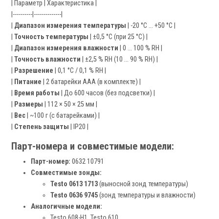
| Параметр | Характеристика |
|----------|--------------|
|
Диапазон измерения температуры
| -20 °C … +50 °C |
|
Точность температуры
| ±0,5 °C (при 25 °C) |
|
Диапазон измерения влажности
| 0 … 100 % RH |
|
Точность влажности
| ±2,5 % RH (10 … 90 % RH) |
|
Разрешение
| 0,1 °C / 0,1 % RH |
|
Питание
| 2 батарейки AAA (в комплекте) |
|
Время работы
| До 600 часов (без подсветки) |
|
Размеры
| 112 × 50 × 25 мм |
|
Вес
| ~100 г (с батарейками) |
|
Степень защиты
| IP20 |
Парт-номера и совместимые модели:
Парт-номер:
0632 10791
Совместимые зонды:
Testo 0613 1713
(выносной зонд температуры)
Testo 0636 9745
(зонд температуры и влажности)
Аналогичные модели:
Testo 608-H1, Testo 610