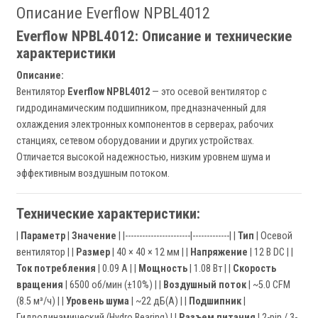
Описание Everflow NPBL4012
Everflow NPBL4012: Описание и технические
характеристики
Описание:
Вентилятор
Everflow NPBL4012
— это осевой вентилятор с
гидродинамическим подшипником, предназначенный для
охлаждения электронных компонентов в серверах, рабочих
станциях, сетевом оборудовании и других устройствах.
Отличается высокой надежностью, низким уровнем шума и
эффективным воздушным потоком.
Технические характеристики:
|
Параметр
|
Значение
| |-----------------------|-------------| |
Тип
| Осевой
вентилятор | |
Размер
| 40 × 40 × 12 мм | |
Напряжение
| 12 В DC | |
Ток потребления
| 0.09 А | |
Мощность
| 1.08 Вт | |
Скорость
вращения
| 6500 об/мин (±10%) | |
Воздушный поток
| ~5.0 CFM
(8.5 м³/ч) | |
Уровень шума
| ~22 дБ(А) | |
Подшипник
|
Гидродинамический (Hydro Bearing) | |
Разъем питания
| 2-pin / 3-