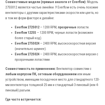
Совместимые модели (прямые аналоги от Everflow):
Модель
275S012 является частью линейки. У Everflow есть очень похожие
вентиляторы с другими характеристиками скорости или цвета, но
в том же форм-факторе и дизайне:
Everflow 272S012
— 1200 RPM,
прозрачные
лопасти.
Everflow 1225S
— 1200 RPM, черные лопасти (возможен
более старый код).
Everflow 275S024
— 2400 RPM, высокоскоростная версия
(значительно шумнее).
Everflow 272S024
— 2400 RPM, высокоскоростная версия с
прозрачными лопастями.
Совместимость по применению:
Вентилятор совместим с
любым корпусом ПК, сетевым оборудованием
или иным
устройством, имеющим посадочное место для стандартного 120-
мм вентилятора толщиной 25 мм и стандартный 3-пиновый (или 4-
пиновый) разъем.
Где часто встречается: