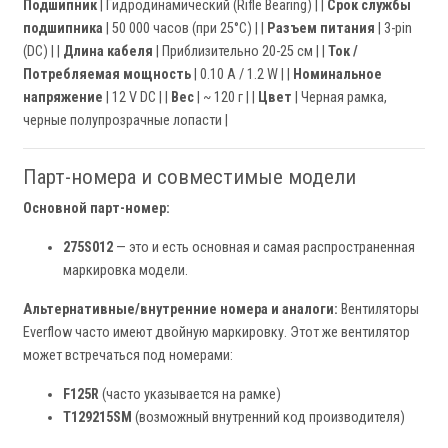
Подшипник
| Гидродинамический (Rifle Bearing) | |
Срок службы
подшипника
| 50 000 часов (при 25°C) | |
Разъем питания
| 3-pin
(DC) | |
Длина кабеля
| Приблизительно 20-25 см | |
Ток /
Потребляемая мощность
| 0.10 A / 1.2 W | |
Номинальное
напряжение
| 12 V DC | |
Вес
| ~ 120 г | |
Цвет
| Черная рамка,
черные полупрозрачные лопасти |
Парт-номера и совместимые модели
Основной парт-номер:
275S012
— это и есть основная и самая распространенная
маркировка модели.
Альтернативные/внутренние номера и аналоги:
Вентиляторы
Everflow часто имеют двойную маркировку. Этот же вентилятор
может встречаться под номерами:
F125R
(часто указывается на рамке)
T129215SM
(возможный внутренний код производителя)