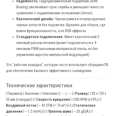
Надежность:
Гидродинамический подшипник (Rifle
Bearing) увеличивает срок службы и уменьшает износ по
сравнению с подшипниками скольжения (sleeve).
Классический дизайн:
Черная рамка и полупрозрачные
черные лопасти без подсветки. Идеален для сборок, где
важна функциональность, а не RGB-эффекты.
Стандартное подключение:
Имеет классический 3-
пиновый разъем питания (может подключаться к 4-
пиновым PWM-разъемам материнской платы, но без
управления широтно-импульсной модуляцией).
Это "рабочая лошадка", которую часто используют сборщики ПК
для обеспечения базового эффективного охлаждения.
Технические характеристики
| Параметр | Значение / Описание | | :--- | :--- | |
Размер
| 120 x 120 x
25 мм (стандарт) | |
Скорость вращения
| 1200 RPM (±10%) | |
Воздушный поток
| ~ 43 CFM (≈ 73 м³/ч) | |
Статическое
давление
| ~ 1.2 mmH₂O | |
Уровень шума
| ~ 20 дБ(А) | |