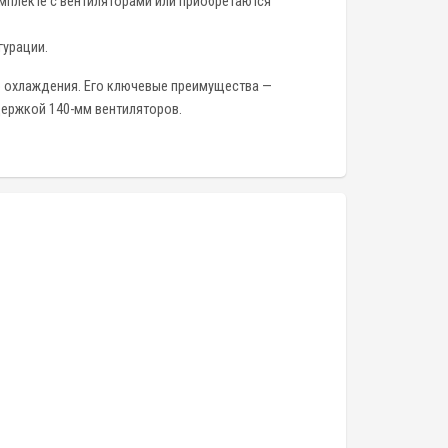
омплекте с вентиляторами или приобретаются
гурации.
о охлаждения. Его ключевые преимущества —
держкой 140-мм вентиляторов.