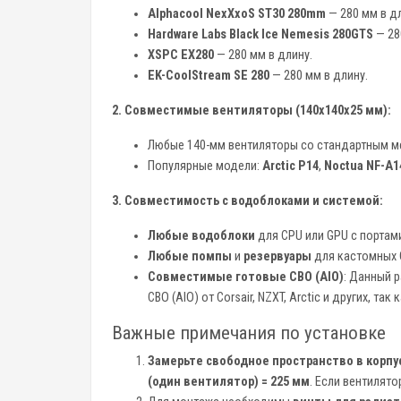
Alphacool NexXxoS ST30 280mm
— 280 мм в д
Hardware Labs Black Ice Nemesis 280GTS
— 28
XSPC EX280
— 280 мм в длину.
EK-CoolStream SE 280
— 280 мм в длину.
2. Совместимые вентиляторы (140x140x25 мм):
Любые 140-мм вентиляторы со стандартным м
Популярные модели:
Arctic P14
,
Noctua NF-A1
3. Совместимость с водоблоками и системой:
Любые водоблоки
для CPU или GPU с порта
Любые помпы
и
резервуары
для кастомных 
Совместимые готовые СВО (AIO)
: Данный 
СВО (AIO) от Corsair, NZXT, Arctic и других, та
Важные примечания по установке
Замерьте свободное пространство в корпу
(один вентилятор) = 225 мм
. Если вентилято