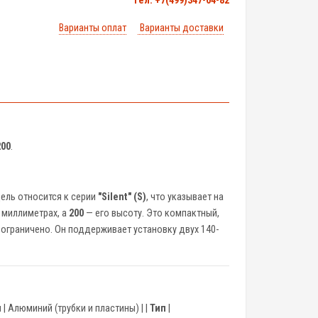
тел. +7(499)347-04-82
Варианты оплат
Варианты доставки
200
.
ель относится к серии
"Silent" (S)
, что указывает на
 миллиметрах, а
200
— его высоту. Это компактный,
 ограничено. Он поддерживает установку двух 140-
л
| Алюминий (трубки и пластины) | |
Тип
|