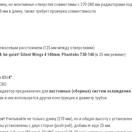
лину, но монтажные отверстия совместимы с 270-280 мм радиаторами под
0 мм в длину, также требует проверки совместимости.
ежосевым расстоянием (125 мм между отверстиями).
4
,
be quiet! Silent Wings 4 140mm
,
Phanteks T30-140
(в 25-мм режиме).
ми
G1/4"
.
СВО.
радиатор предназначен для
кастомных (сборных) систем охлаждения
к как в них используется другая конструкция и диаметр трубок.
се!
Учитывайте не только длину (270 мм), но и общую высоту с установл
ры установлены с двух сторон (push-pull), добавьте еще 25 мм.