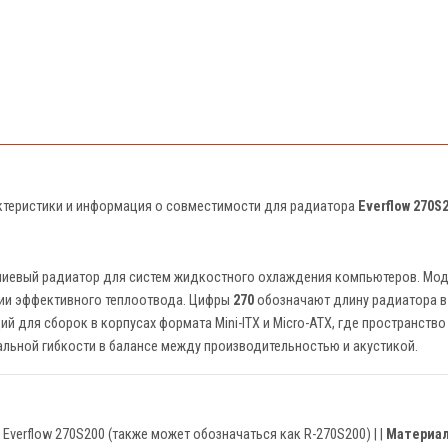
актеристики и информация о совместимости для радиатора
Everflow 270S
иевый радиатор для систем жидкостного охлаждения компьютеров. Мод
нии эффективного теплоотвода. Цифры
270
обозначают длину радиатора в
 для сборок в корпусах формата Mini-ITX и Micro-ATX, где пространство
льной гибкости в балансе между производительностью и акустикой.
| Everflow 270S200 (также может обозначаться как R-270S200) | |
Материа