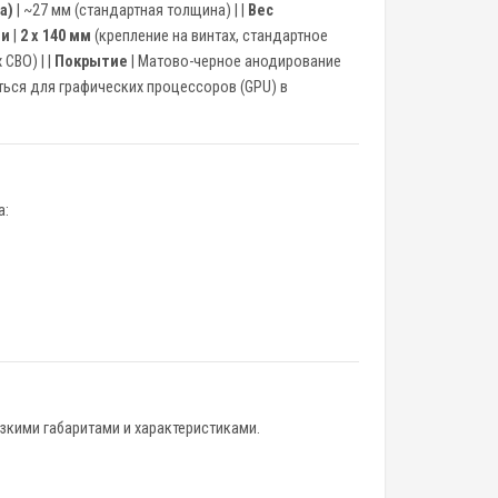
а)
| ~27 мм (стандартная толщина) | |
Вес
ми
|
2 x 140 мм
(крепление на винтах, стандартное
СВО) | |
Покрытие
| Матово-черное анодирование
ться для графических процессоров (GPU) в
а:
зкими габаритами и характеристиками.