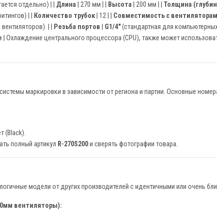
ется отдельно) | |
Длина
| 270 мм | |
Высота
| 200 мм | |
Толщина (глубин
итингов) | |
Количество трубок
| 12 | |
Совместимость с вентилятора
вентиляторов). | |
Резьба портов
|
G1/4"
(стандартная для компьютерных 
е
| Охлаждение центрального процессора (CPU), также может использова
системы маркировки в зависимости от региона и партии. Основные номер
 (Black).
ать полный артикул
R-270S200
и сверять фотографии товара.
логичные модели от других производителей с идентичными или очень бли
140мм вентиляторы):