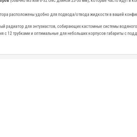
оров
(обычно M3 или 6-32 UNC длиной 25-30 мм), которые часто идут в к
атора расположены удобно для подвода/отвода жидкости в вашей конфи
ный радиатор для энтузиастов, собирающих кастомные системы водяног
ия с 12 трубками и оптимальные для небольших корпусов габариты с под