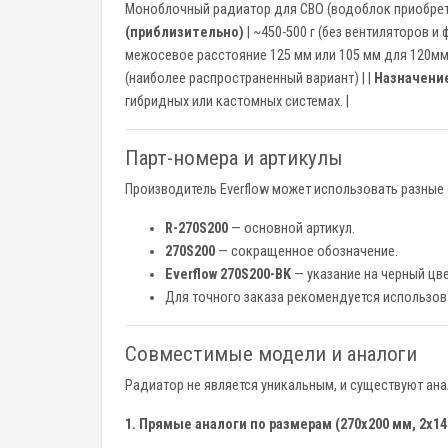
Моноблочный радиатор для СВО (водоблок приобрета
(приблизительно)
| ~450-500 г (без вентиляторов и ф
межосевое расстояние 125 мм или 105 мм для 120мм 
(наиболее распространенный вариант) | |
Назначени
гибридных или кастомных системах. |
Парт-номера и артикулы
Производитель Everflow может использовать разные 
R-270S200
— основной артикул.
270S200
— сокращенное обозначение.
Everflow 270S200-BK
— указание на черный цвет
Для точного заказа рекомендуется использов
Совместимые модели и аналоги
Радиатор не является уникальным, и существуют ана
1. Прямые аналоги по размерам (270x200 мм, 2x