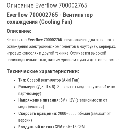
Описание Everflow 700002765
Everflow 700002765 - Вентилятор
охлаждения (Cooling Fan)
Описание:
Вентилятор
Everflow 700002765
предназначен для активного
охлаждения электронных компонентов в ноутбуках, серверах,
игровых консолях и другой технике. Отличается высокой
производительностью, низким уровнем шума и долговечностью.
Технические характеристики:
Тип:
Осевой вентилятор (Axial Fan)
Размеры (Д × Ш × В):
Зависит от модели (уточняйте по
парт-номеру)
Напряжение питания:
5V / 12V (в зависимости от
модификации)
Скорость вращения:
2000–6000 об/мин (зависит от
версии)
Воздушный поток (CFM):
~5–15 CFM