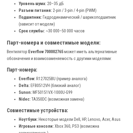
Уровень шума:
20–35 дБ
Разъем питания:
2-pin / 3-pin / 4-pin (PWM)
Подшипник:
Гидродинамический / шарикоподшипник
(зависит от модели)
Срок службы:
~30 000–50 000 часов
Парт-номера и совместимые модели:
Вентилятор
Everflow 700002765
может иметь альтернативные
обозначения и взаимозаменяемость с другими моделями:
Парт-номера:
Everflow:
R127025BU (пример аналога)
Delta:
EFB0512VH (близкий аналог)
Sunon:
MF50151VX-1000U-G99
Nidec:
TA350DC (возможная замена)
Совместимые устройства:
Ноутбуки:
Некоторые модели Dell, HP, Lenovo, Acer, Asus
Игровые консоли:
Xbox 360, PS3 (возможна