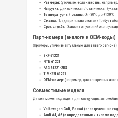
Размеры:
(уточните, если известны, например
Нагрузка:
Динамическая / Статическая (указа
Температурный режим:
От -30°C до +120°C
Смазка:
Предварительно смазан / Требует об
Срок службы:
Зависит от условий эксплуатац
Парт-номера (аналоги и OEM-коды)
(Примеры, уточните актуальные для вашего региона)
SKF 61221
NTN 61221
FAG 61221-2RS
TIMKEN 61221
OEM-номер:
(например, для конкретных авто)
Совместимые модели
Деталь может подходить для следующих автомобилей 
Volkswagen Golf, Passat (определенные год
Audi A4, A6 (с определенными типами под