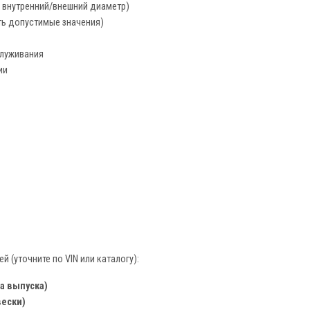
, внутренний/внешний диаметр)
ть допустимые значения)
служивания
ии
(уточните по VIN или каталогу):
а выпуска)
вески)