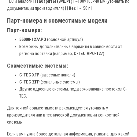
TEC и аналоги | |
Габариты (В×Ш×Г)
| ~100×100×40 мм (уточнять по
документации производителя) | |
Вес
| ~150 г |
Парт-номера и совместимые модели
Парт-номера:
55000-127APO
(основной артикул)
Возможны дополнительные варианты в зависимости от
региона поставки (например,
C-TEC APO-127
).
Совместимые системы:
C-TEC XFP
(адресные панели)
C-TEC ZFP
(зональные системы)
Другие адресные системы, поддерживающие протокол C-
TEC.
Для точной совместимости рекомендуется уточнять у
производителя или в технической документации конкретной
системы.
Если вам нужна более детальная информация, укажите, для какой