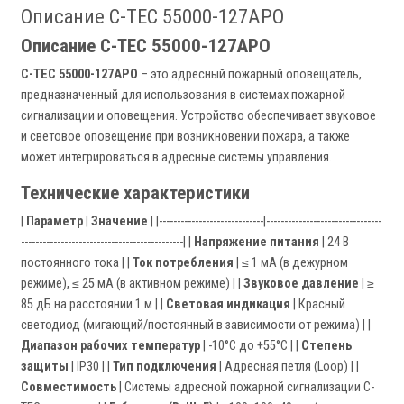
Описание C-TEC 55000-127APO
Описание C-TEC 55000-127APO
C-TEC 55000-127APO
– это адресный пожарный оповещатель,
предназначенный для использования в системах пожарной
сигнализации и оповещения. Устройство обеспечивает звуковое
и световое оповещение при возникновении пожара, а также
может интегрироваться в адресные системы управления.
Технические характеристики
|
Параметр
|
Значение
| |-----------------------------|--------------------------------
---------------------------------------------| |
Напряжение питания
| 24 В
постоянного тока | |
Ток потребления
| ≤ 1 мА (в дежурном
режиме), ≤ 25 мА (в активном режиме) | |
Звуковое давление
| ≥
85 дБ на расстоянии 1 м | |
Световая индикация
| Красный
светодиод (мигающий/постоянный в зависимости от режима) | |
Диапазон рабочих температур
| -10°C до +55°C | |
Степень
защиты
| IP30 | |
Тип подключения
| Адресная петля (Loop) | |
Совместимость
| Системы адресной пожарной сигнализации C-