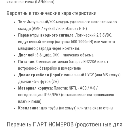
или от счетчика (LAN/Nano).
Вероятные технические характеристики:
Тип:
Импульсный/ЖК-модуль удаленного накопления со
склада (AMR / EyeBall / или «Cirrus» RTR).
Параметры входного сигнала:
Логический 2.5-5VDC,
индуктивный сенсор (катушка 500-1000mH) или частота
младшего разряда через контакты.
Дисплей:
8-6 цифр, ЖК — значения объема
Питание:
Сменная литиевая батарея BR223A или от
встроенной батарейки в измерителе
Диаметр кабеля (Input):
сигнальный LIYCY (или MS кожух)
длиной ~5-6 футов (2м)
Материал корпуса:
Пластик NRTL - АСB / V-0 /
погодозащита IP65/IP67 (останавливается прониканию
влаги и пыли)
Крепление:
для трубы (на хомут) или угла ската стены
Перечень ПАРТ НОМЕРОВ (родственные для