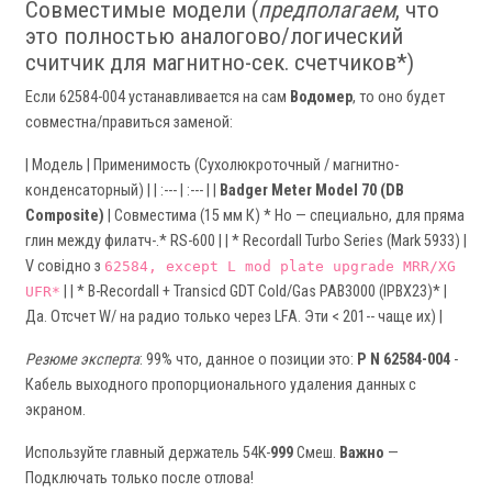
Совместимые модели (
предполагаем
, что
это полностью аналогово/логический
считчик для магнитно-сек. счетчиков*)
Если 62584-004 устанавливается на сам
Водомер
, то оно будет
совместна/правиться заменой:
| Модель | Применимость (Сухолюкроточный / магнитно-
конденсаторный) | | :--- | :--- | |
Badger Meter Model 70 (DB
Composite)
| Совместима (15 мм К) * Но — специально, для пряма
глин между филатч-.* RS-600 | | * Recordall Turbo Series (Mark 5933) |
V совідно з
62584, except L mod plate upgrade MRR/XG
| | * B-Recordall + Transicd GDT Cold/Gas PAB3000 (IPBX23)* |
UFR*
Да. Отсчет W/ на радио только через LFA. Эти < 201-- чаще их) |
Резюме эксперта
: 99% что, данное о позиции это:
P N 62584-004
-
Кабель выходного пропорционального удаления данных с
экраном.
Используйте главный держатель 54K-
999
Смеш.
Важно
—
Подключать только после отлова!