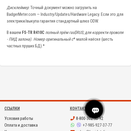
Дисклеймер
: Точный документ можно загрузить на
BadgerMeter.com — Industry/Updates/Hardware Legacy. Если это для
электрики/выкупа гарантия стандартный шлюз ODW.
В вашем
FS-TR R410C
полный прём газ$RUS; для корректи проволя
- ПИД залона). Номер оригинальный с
* малой наёске (шесть
частных пруших БД).*
ССЫЛКИ
КОНТАКТЫ
Условия работы
8-800-302-90-92
Оплата и доставка
+7-985-927-37-77