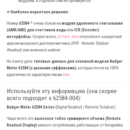
модулям, а отдельно они не публикуются.
⭐ Наиболее вероятное решение:
Номер
62584-
* очень похож на
модули удаленного считывания
(AMR/AMI) для счетчиков воды
или
ICR (Encoder)
интерфейсы
. Скорее всего,
относится к
конкретной
62584-004
версии выносного дисплея/метчика (RTR - Remote Totalizer
Readout) или антенного кабеля
.
Но я могу дать
типовые данные для основной модели Badger
Meter 62584 (с разными суффиксами)
, которые почти на 100%
идентичны по характеристикам
.
004
Используйте эту информацию (она скорее
всего подходит к 62584-004):
Badger Meter 62584 Series
(Digital Readout / Remote Totalizer)
Чаще всего это
выносное табло суммарного объема (Remote
Readout Display)
низкого потребления, работающее от батарейки