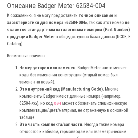
Описание Badger Meter 62584-004
К сожалению, я не могу предоставить
точное описание и
характеристики для номера «62584-004»
, так как этот номер
не
является стандартным каталоговым номером (Part Number)
продукции Badger Meter
в общедоступных базах данных (RCDB, E
Catalog).
Возможные причины:
Номер устарел или заменен.
Badger Meter часто меняет
коды без изменения конструкции (старый номер был
заменен на новый).
Это внутренний код (Manufacturing Code).
Многие
компоненты Badger имеют длинные номера (например,
62584-
xxx
), но код
может обозначать специфическую
004
комплектацию/цвет/материал, не отраженную в основной
таблице.
Это часть комплекта/запчасти.
Иногда такие номера
относятся к кабелям, гермовводам или телеметрическим