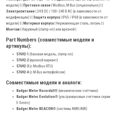
модели) | |
Протокол связи
| Modbus, M-Bus (опционально) | |
Электропитание
| 24 В DC / 100–240 В AC (в зависимости от
модификации) | |
Защита корпуса
| IP65 / IP68 (в зависимости от
модели) | |
Материал корпуса
| Нержавеющая сталь, латунь | |
Монтаж
| Наружный (clamp-on) или врезной |
Part Numbers (совместимые модели и
артикулы):
57692-1
(базовая модель, clamp-on)
57692-2
(врезной вариант)
57692-3
(с Modbus RTU)
57692-4
(с M-Bus интерфейсом)
Совместимые модели и аналоги:
Badger Meter Recordall®
(механические счётчики)
Badger Meter Evolution®
(ультразвуковые счётчики серии
E-Series)
Badger Meter BEACON®
(системы AMR/AMI)