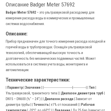
Описание Badger Meter 57692
Badger Meter 57692
– это ультразвуковой расходомер для
измерения расхода воды в коммерческих и промышленных
системах водоснабжения.
Описание:
Прибор предназначен для точного измерения расхода холодной и
горячей воды в трубопроводах. Оснащён ультразвуковой
технологией, обеспечивающей высокую точность и
долговечность без механических подвижных частей. Может
использоваться в системах учета воды, мониторинга и
автоматизации.
Технические характеристики:
|
Параметр
|
Значение
| |-----------------------------|-------------| |
Тип
|
Ультразвуковой, транзитного типа | |
Диапазон диаметров труб
|
DN15 – DN600 (½" – 24") | |
Диапазон расхода
| Зависит от
диаметра трубы | |
Точность
| ±1% от показаний | |
Рабочая
температура
| -20°C до +60°C | |
Давление
| До 25 бар (зависит от