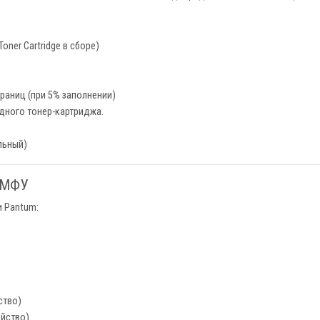
oner Cartridge в сборе)
раниц (при 5% заполнении)
дного тонер-картриджа.
льный)
 МФУ
 Pantum:
ство)
йство)