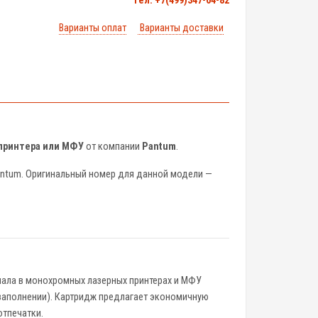
тел. +7(499)347-04-82
Варианты оплат
Варианты доставки
 принтера или МФУ
от компании
Pantum
.
antum. Оригинальный номер для данной модели —
иала в монохромных лазерных принтерах и МФУ
 заполнении). Картридж предлагает экономичную
отпечатки.