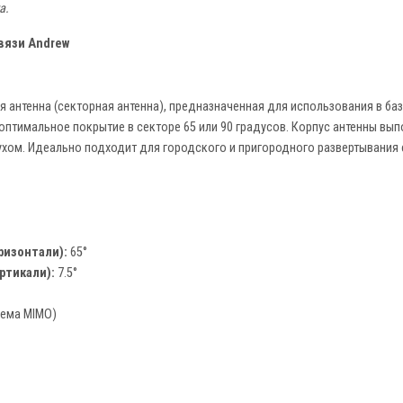
а.
вязи Andrew
я антенна (секторная антенна), предназначенная для использования в баз
птимальное покрытие в секторе 65 или 90 градусов. Корпус антенны вып
ом. Идеально подходит для городского и пригородного развертывания 
ризонтали):
65°
ртикали):
7.5°
иема MIMO)