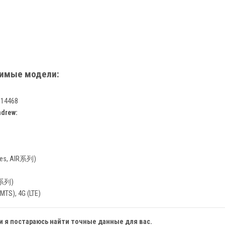
тимые модели:
14468
drew:
ries, AIR系列)
U系列)
TS), 4G (LTE)
и я постараюсь найти точные данные для вас.