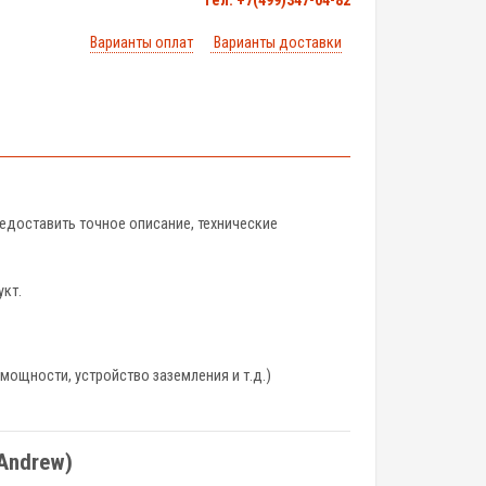
тел. +7(499)347-04-82
Варианты оплат
Варианты доставки
редоставить точное описание, технические
укт.
мощности, устройство заземления и т.д.)
Andrew)