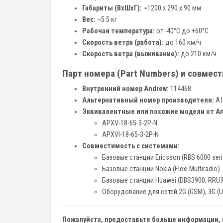
Габариты (ВxШxГ):
~1200 x 290 x 90 мм
Вес:
~5.5 кг
Рабочая температура:
от -40°C до +60°C
Скорость ветра (работа):
до 160 км/ч
Скорость ветра (выживание):
до 210 км/ч
Парт номера (Part Numbers) и совмес
Внутренний номер Andrew:
114468
Альтернативный номер производителя:
A1
Эквивалентные или похожие модели от An
APXV-18-65-3-2P-N
APXVI-18-65-3-2P-N
Совместимость с системами:
Базовые станции Ericsson (RBS 6000 se
Базовые станции Nokia (Flexi Multiradio)
Базовые станции Huawei (DBS3900, RR
Оборудование для сетей 2G (GSM), 3G (UM
Пожалуйста, предоставьте больше информации, 