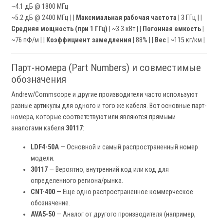
~4.1 дБ @ 1800 МГц
~5.2 дБ @ 2400 МГц | |
Максимальная рабочая частота
| 3 ГГц | |
Средняя мощность (при 1 ГГц)
| ~3.3 кВт | |
Погонная емкость
|
~76 пФ/м | |
Коэффициент замедления
| 88% | |
Вес
| ~115 кг/км |
Парт-номера (Part Numbers) и совместимые
обозначения
Andrew/Commscope и другие производители часто используют
разные артикулы для одного и того же кабеля. Вот основные парт-
номера, которые соответствуют или являются прямыми
аналогами кабеля
30117
:
LDF4-50A
— Основной и самый распространенный номер
модели.
30117
— Вероятно, внутренний код или код для
определенного региона/рынка.
CNT-400
— Еще одно распространенное коммерческое
обозначение.
AVA5-50
— Аналог от другого производителя (например,