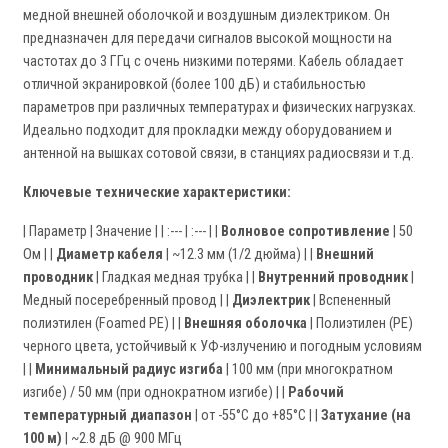
медной внешней оболочкой и воздушным диэлектриком. Он
предназначен для передачи сигналов высокой мощности на
частотах до 3 ГГц с очень низкими потерями. Кабель обладает
отличной экранировкой (более 100 дБ) и стабильностью
параметров при различных температурах и физических нагрузках.
Идеально подходит для прокладки между оборудованием и
антенной на вышках сотовой связи, в станциях радиосвязи и т.д.
Ключевые технические характеристики:
| Параметр | Значение | | :--- | :--- | |
Волновое сопротивление
| 50
Ом | |
Диаметр кабеля
| ~12.3 мм (1/2 дюйма) | |
Внешний
проводник
| Гладкая медная трубка | |
Внутренний проводник
|
Медный посеребренный провод | |
Диэлектрик
| Вспененный
полиэтилен (Foamed PE) | |
Внешняя оболочка
| Полиэтилен (PE)
черного цвета, устойчивый к УФ-излучению и погодным условиям
| |
Минимальный радиус изгиба
| 100 мм (при многократном
изгибе) / 50 мм (при однократном изгибе) | |
Рабочий
температурный диапазон
| от -55°C до +85°C | |
Затухание (на
100 м)
| ~2.8 дБ @ 900 МГц