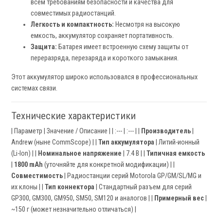
всем требованиям безопасности и качества для
совместимых радиостанций.
Легкость и компактность:
Несмотря на высокую
емкость, аккумулятор сохраняет портативность.
Защита:
Батарея имеет встроенную схему защиты от
переразряда, перезаряда и короткого замыкания.
Этот аккумулятор широко использовался в профессиональных
системах связи.
Технические характеристики
| Параметр | Значение / Описание | | :--- | :--- | |
Производитель
|
Andrew (ныне CommScope) | |
Тип аккумулятора
| Литий-ионный
(Li-Ion) | |
Номинальное напряжение
| 7.4 В | |
Типичная емкость
|
1800 mAh
(уточняйте для конкретной модификации) | |
Совместимость
| Радиостанции серий Motorola GP/GM/SL/MG и
их клоны | |
Тип коннектора
| Стандартный разъем для серий
GP300, GM300, GM950, SM50, SM120 и аналогов | |
Примерный вес
|
~150 г (может незначительно отличаться) |