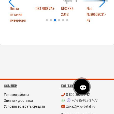
Плата
DS12B887A+
NEC EX2-
Nec
A
питания
2U1S
NL8060BC31-
инвертора
42
подсветки
монито...
ССЫЛКИ
КОНТАКТЫ
Условия работы
8-800-302-90-92
Оплата и доставка
+7-985-927-37-77
Условия возврата средств
zakaz@kypidetali.ru