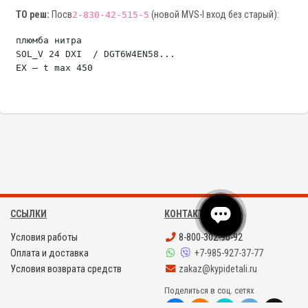
TO реш:
Посв
(новой MVS-I вход без старый):
2‑830-42-515‑5
плюмба нитра

SOL_V 24 DXI  / DGT6W4EN58...

ССЫЛКИ
КОНТАКТЫ
Условия работы
8-800-302-90-92
Оплата и доставка
+7-985-927-37-77
Условия возврата средств
zakaz@kypidetali.ru
Поделиться в соц. сетях