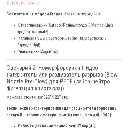
.
2-128-11-324-6
Совместимые модели Krones:
Запчасть подходит к:
Этикетировщики Autocol/Rotina/Krones K, Matrics, Lims
(редко: Autonale).
Установка VWS с бустером Decom ТМ (с бустером 8
"триада" hgl).
Упаковщики Magnettop.
Сценарий 2: Номер форсунки (гидро
натяжитель или раздуватель разрыва (Blow
Nozzle Pre-Blow) для PETE (лабор-нейтро
фигурация кристалла))
Можливо стоит с ног 323F/122F etc.
Технические характеристики (для расширителя горловины
затора Вышивании материнских блюзов , в том 6U, RAR):
Рабочее давление точной оси:
37 бар (4 ').