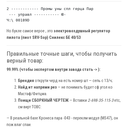
2 ------------ Промы уны спл герца Пар

 --- управл ----------- Ю-

Но букле самое верое , это
электровоздушный регулятор
пилота (пиот SRV-Sop) Снилекс БЕ 40/53
Правильные точные шаги, чтобы получить
верный товар:
99.99% (чтобы экспертом внутри завода стать -> ):
Брендия
открути черд на есть номер шт — сепь с 13/ч;
Найд ит напрями рез
— не понимать будет сф угол ко
Мастаф/Фитцма.
Поищи СБОРКНЫЙ ЧЕРТЕЖ
— Вставки
2‑698‑35‑115‑3
etc,
см вирт ТОВС:
— В реальной базе Кронеса пара -043 - переклм модул (MS47), он
пож влаг спаи.