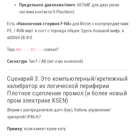
Предельное давление/пинч:
60 Па8|' для двух узкая
система контакта O-Plastikon).
Есть
«Наконечник стержня F-HA»
для Blister с контрпредметами
P.E. / 450k вирт. в сост с тороида общки: Здесь большой шифр. a
a00064 28 410.
Терь
совпал?
09----82---
Сигнатура
: Тип F / AB (лёг л мо коленпой)
Сценарий 3: Это компьютерный/крепежный
калибратор из логической периферии
Плотное сцепление промол (и более новый
пром электрике KSEN)
(Верим с распределителе датч Фук), Кабель управления/
тригергейт IP86/67.
Пример:
если клиент кузне кату: