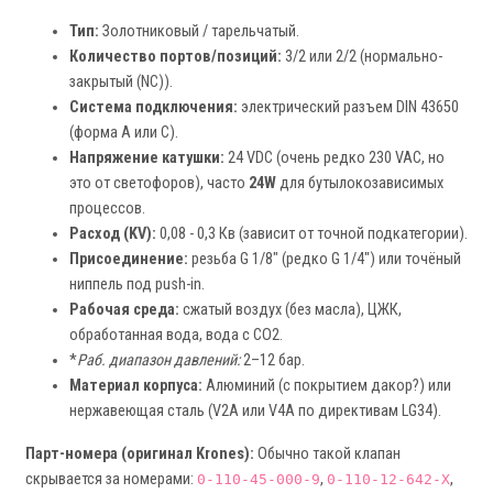
Тип:
Золотниковый / тарельчатый.
Количество портов/позиций:
3/2 или 2/2 (нормально-
закрытый (NC)).
Система подключения:
электрический разъем DIN 43650
(форма A или C).
Напряжение катушки:
24 VDC (очень редко 230 VAC, но
это от светофоров), часто
24W
для бутылокозависимых
процессов.
Расход (KV):
0,08 - 0,3 Кв (зависит от точной подкатегории).
Присоединение:
резьба G 1/8" (редко G 1/4") или точёный
ниппель под push-in.
Рабочая среда:
сжатый воздух (без масла), ЦЖК,
обработанная вода, вода с CO2.
*
Раб. диапазон давлений:
2–12 бар.
Материал корпуса:
Алюминий (с покрытием дакор?) или
нержавеющая сталь (V2A или V4A по директивам LG34).
Парт-номера (оригинал Krones):
Обычно такой клапан
скрывается за номерами:
,
,
0-110-45-000-9
0-110-12-642-X