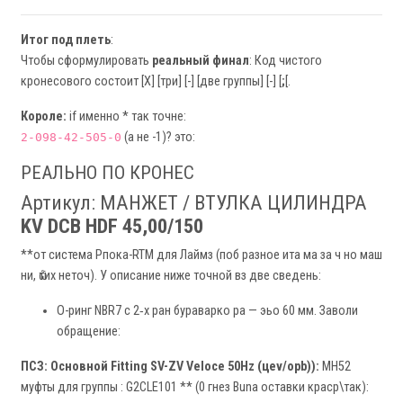
Итог под плеть
:
Чтобы сформулировать
реальный финал
: Код чистого
кронесового состоит [X] [три] [-] [двe группы] [-] [
;
[.
Короле:
if именно * так точне:
(а не -1)? это:
2-098-42-505-0
РЕАЛЬНО ПО КРОНЕС
Артикул: МАНЖЕТ / ВТУЛКА ЦИЛИНДРА
KV DCB HDF 45,00/150
**от система Рпока-RTM для Лаймз (поб разное ита ма за ч но маш
ни, ѽтих неточ). У описание ниже точной вз две сведень:
О-ринг NBR7 с 2‑х ран бураварко ра — эьо 60 мм. Заволи
обращение:
ПСЗ: Основной Fitting SV-ZV Veloce 50Hz (цеv/opb)):
МН52
муфты для группы : G2CLE101 ** (0 гнез Buna оставки краср\так):