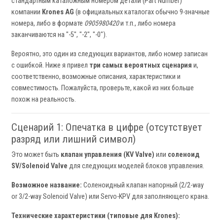
стандартным каталожным номером детали (Part Number)
компании
Krones AG
(в официальных каталогах обычно 9-значные
номера, либо в формате
0905980420
и т.п., либо номера
заканчиваются на "-5", "-2", "-0").
Вероятно, это один из следующих вариантов, либо номер записан
с ошибкой. Ниже я привел
три самых вероятных сценария
и,
соответственно, возможные описания, характеристики и
совместимость. Пожалуйста, проверьте, какой из них больше
похож на реальность.
Сценарий 1: Опечатка в цифре (отсутствует
разряд или лишний символ)
Это может быть
клапан управления (KV Valve)
или
соленоид
SV/Solenoid Valve
для следующих моделей блоков управления.
Возможное название:
Соленоидный клапан напорный (2/2-way
or 3/2-way Solenoid Valve) или Servo-KPV для заполняющего крана.
Технические характеристики (типовые для Krones):