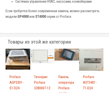
Системах управления HVAC, насосами, конвейерами.
Если требуется более современная замена, можно рассмотреть
модели
GP4000
или
ST4000
серии от Proface.
Товары из этой же категории
Proface
Тачскрин
Панель
Proface
AGP3301-
Proface
оператора
AST3401-
S1-D24
3280007-12
Proface
T1-D24
GP270-
LG21-24VP