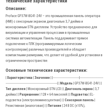
технические характеристики
Описание:
Proface GP37W-BG41-24V – это промышленная панель оператора
(HMI) с сенсорным экраном диагональю 3,7 дюйма и
монохромным STN-дисплеем. Устройство предназначено для
визуализации и управления процессами в промышленных
системах автоматизации. Панель поддерживает прямое
подключение к ПЛК (программируемым логическим
контроллерам) различных производителей и обладает
компактными размерами, что делает её удобной для установки в
ограниченном пространстве.
Основные технические характеристики:
|
Характеристика
|
Значение
| |---------------------------|------------------------
-----------------------------------------------------| |
Модель
| GP37W-BG41-24V | |
Тип дисплея
| Монохромный STN LCD | |
Диагональ экрана
| 3,7
дюйма | |
Разрешение
| 128 × 64 пикселей | |
Подсветка
| EL-
подсветка (электролюминесцентная) | |
Сенсорная панель
|
Резистивная (аналоговая) | |
Питание
| 24 В DC (±10%),