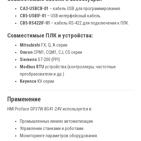
CA3-USBCB-01
– кабель USB для программирования.
CB5-USBIF-01
– USB-интерфейсный кабель.
CB5-RS422IF-01
– кабель RS-422 для подключения к ПЛК.
Совместимые ПЛК и устройства:
Mitsubishi
FX, Q, A серии
Omron
CPM1, CQM1, CJ, CS серии
Siemens
S7-200 (PPI)
Modbus RTU
устройства (контроллеры, частотные
преобразователи и др.)
Keyence
KV серии
Применение
HMI Proface GP37W-BG41-24V используется в:
Промышленных линиях автоматизации.
Управлении станками и роботами.
Мониторинге параметров оборудования.