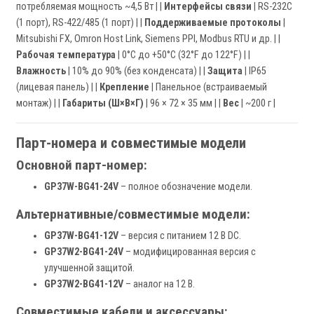
потребляемая мощность ~4,5 Вт | |
Интерфейсы связи
| RS-232C
(1 порт), RS-422/485 (1 порт) | |
Поддерживаемые протоколы
|
Mitsubishi FX, Omron Host Link, Siemens PPI, Modbus RTU и др. | |
Рабочая температура
| 0°C до +50°C (32°F до 122°F) | |
Влажность
| 10% до 90% (без конденсата) | |
Защита
| IP65
(лицевая панель) | |
Крепление
| Панельное (встраиваемый
монтаж) | |
Габариты (Ш×В×Г)
| 96 × 72 × 35 мм | |
Вес
| ~200 г |
Парт-номера и совместимые модели
Основной парт-номер:
GP37W-BG41-24V
– полное обозначение модели.
Альтернативные/совместимые модели:
GP37W-BG41-12V
– версия с питанием 12 В DC.
GP37W2-BG41-24V
– модифицированная версия с
улучшенной защитой.
GP37W2-BG41-12V
– аналог на 12 В.
Совместимые кабели и аксессуары: