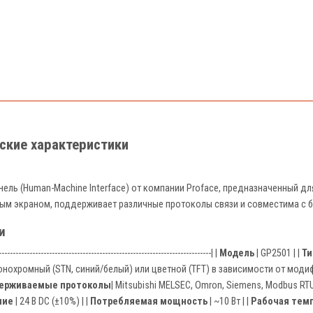
еские характеристики
нель (Human-Machine Interface) от компании Proface, предназначенный 
ым экраном, поддерживает различные протоколы связи и совместима с 
и
----------------------------------------------------------------------------| |
Модель
| GP2501 | |
Ти
онохромный (STN, синий/белый) или цветной (TFT) в зависимости от модиф
ерживаемые протоколы
| Mitsubishi MELSEC, Omron, Siemens, Modbus RTU/A
ние
| 24 В DC (±10%) | |
Потребляемая мощность
| ~10 Вт | |
Рабочая тем