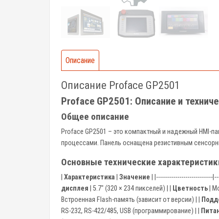
Описание
Описание Proface GP2501
Proface GP2501: Описание и технич
Общее описание
Proface GP2501 – это компактный и надежный HMI-па
процессами. Панель оснащена резистивным сенсорн
Основные технические характеристик
|
Характеристика
|
Значение
| |-----------------------------|--
дисплея
| 5.7" (320 × 234 пикселей) | |
Цветность
| М
Встроенная Flash-память (зависит от версии) | |
Подд
RS-232, RS-422/485, USB (программирование) | |
Пита