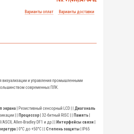
тел. +7(499)347-04-82
Варианты оплат
Варианты доставки
для визуализации и управления промышленными
большинством современных ПЛК.
п экрана
| Резистивный сенсорный LCD | |
Диагональ
икации | |
Процессор
| 32-битный RISC | |
Память
|
SCII, Allen-Bradley DF1 и др.| |
Интерфейсы связи
|
пература
| 0°C до +50°C | |
Степень защиты
| IP65