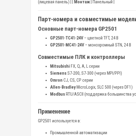
(лицевая панель) | |
Монтаж
| Панельный |
Парт-номера и совместимые модел
Основные парт-номера GP2501
GP2501-TC41-24V
– цветной TFT, 24 В
GP2501-MC41-24V
– монохромный STN, 24 В
Совместимые ПЛК и контроллеры
Mitsubishi
FX, Q, A, L серии
Siemens
S7-200, S7-300 (через MPI/PPI)
Omron
CJ, CS, CP серии
Allen-Bradley
MicroLogix, SLC 500 (через DF1)
Modbus
RTU/ASCII (поддержка большинства у
Применение
GP2501 используется в:
Промышленной автоматизации