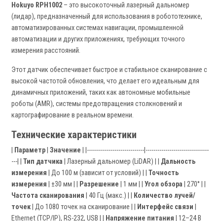
Hokuyo RPH1002
– это высокоточный лазерный дальномер
(лидар), предназначенный для использования в робототехнике,
автоматизированных системах навигации, промышленной
автоматизации и других приложениях, требующих точного
измерения расстояний.
Этот датчик обеспечивает быстрое и стабильное сканирование с
высокой частотой обновления, что делает его идеальным для
динамичных приложений, таких как автономные мобильные
роботы (AMR), системы предотвращения столкновений и
картографирование в реальном времени.
Технические характеристики
|
Параметр
|
Значение
| |-----------------------------|--------------------------------
---| |
Тип датчика
| Лазерный дальномер (LiDAR) | |
Дальность
измерения
| До 100 м (зависит от условий) | |
Точность
измерения
| ±30 мм | |
Разрешение
| 1 мм | |
Угол обзора
| 270° | |
Частота сканирования
| 40 Гц (макс.) | |
Количество лучей/
точек
| До 1080 точек на сканирование | |
Интерфейс связи
|
Ethernet (TCP/IP), RS-232, USB | |
Напряжение питания
| 12–24 В