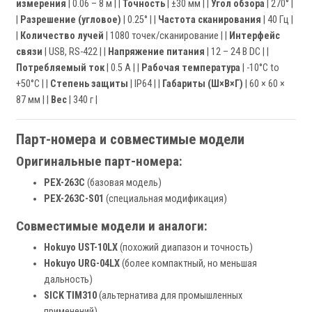
измерения
| 0.06 – 8 м | |
Точность
| ±30 мм | |
Угол обзора
| 270° |
|
Разрешение (угловое)
| 0.25° | |
Частота сканирования
| 40 Гц |
|
Количество лучей
| 1080 точек/сканирование | |
Интерфейс
связи
| USB, RS-422 | |
Напряжение питания
| 12 – 24 В DC | |
Потребляемый ток
| 0.5 А | |
Рабочая температура
| -10°C to
+50°C | |
Степень защиты
| IP64 | |
Габариты (Ш×В×Г)
| 60 × 60 ×
87 мм | |
Вес
| 340 г |
Парт-номера и совместимые модели
Оригинальные парт-номера:
PEX-263C
(базовая модель)
PEX-263C-S01
(специальная модификация)
Совместимые модели и аналоги:
Hokuyo UST-10LX
(похожий диапазон и точность)
Hokuyo URG-04LX
(более компактный, но меньшая
дальность)
SICK TIM310
(альтернатива для промышленных
применений)