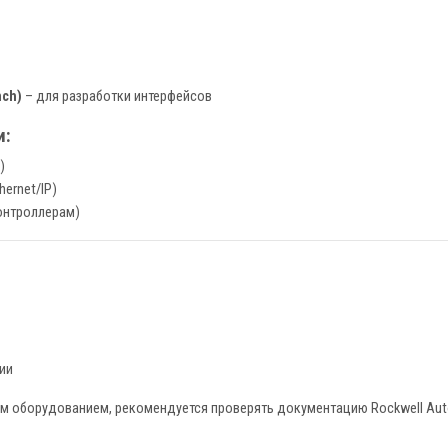
ch)
– для разработки интерфейсов
и:
)
ernet/IP)
онтроллерам)
ии
ым оборудованием, рекомендуется проверять документацию Rockwell Au