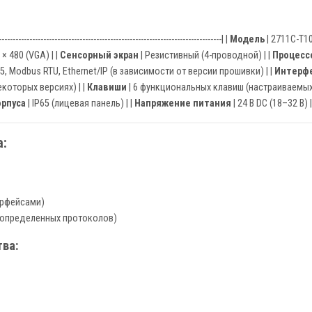
--------------------------------------------------------------------------------| |
Модель
| 2711C-T10
 × 480 (VGA) | |
Сенсорный экран
| Резистивный (4-проводной) | |
Процесс
85, Modbus RTU, Ethernet/IP (в зависимости от версии прошивки) | |
Интерф
екоторых версиях) | |
Клавиши
| 6 функциональных клавиш (настраиваемых)
орпуса
| IP65 (лицевая панель) | |
Напряжение питания
| 24 В DC (18–32 В) |
:
ерфейсами)
 определенных протоколов)
ва: