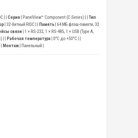
C | |
Серия
| PanelView™ Component (C-Series) | |
Тип
ор
| 32-битный RISC | |
Память
| 64 МБ флэш-памяти, 32
ейсы связи
| 1 × RS-232, 1 × RS-485, 1 × USB (Type A,
 | |
Рабочая температура
| 0°C до +50°C | |
 |
Монтаж
| Панельный |