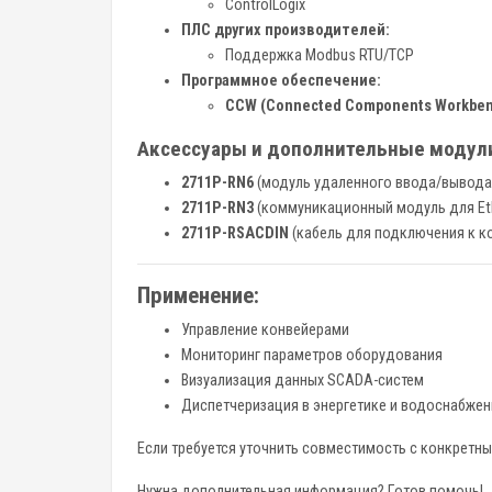
ControlLogix
ПЛС других производителей:
Поддержка Modbus RTU/TCP
Программное обеспечение:
CCW (Connected Components Workben
Аксессуары и дополнительные модул
2711P-RN6
(модуль удаленного ввода/вывода
2711P-RN3
(коммуникационный модуль для Eth
2711P-RSACDIN
(кабель для подключения к к
Применение:
Управление конвейерами
Мониторинг параметров оборудования
Визуализация данных SCADA-систем
Диспетчеризация в энергетике и водоснабжен
Если требуется уточнить совместимость с конкретн
Нужна дополнительная информация? Готов помочь!