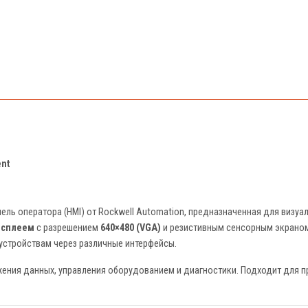
ent
ель оператора (HMI) от Rockwell Automation, предназначенная для визу
исплеем
с разрешением
640×480 (VGA)
и резистивным сенсорным экраном
устройствам через различные интерфейсы.
жения данных, управления оборудованием и диагностики. Подходит для п