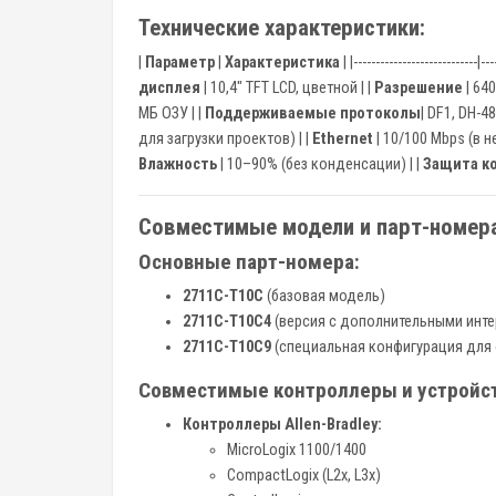
Технические характеристики:
|
Параметр
|
Характеристика
| |----------------------------|---
дисплея
| 10,4" TFT LCD, цветной | |
Разрешение
| 640
МБ ОЗУ | |
Поддерживаемые протоколы
| DF1, DH-4
для загрузки проектов) | |
Ethernet
| 10/100 Mbps (в н
Влажность
| 10–90% (без конденсации) | |
Защита к
Совместимые модели и парт-номера
Основные парт-номера:
2711C-T10C
(базовая модель)
2711C-T10C4
(версия с дополнительными инт
2711C-T10C9
(специальная конфигурация для
Совместимые контроллеры и устройст
Контроллеры Allen-Bradley:
MicroLogix 1100/1400
CompactLogix (L2x, L3x)