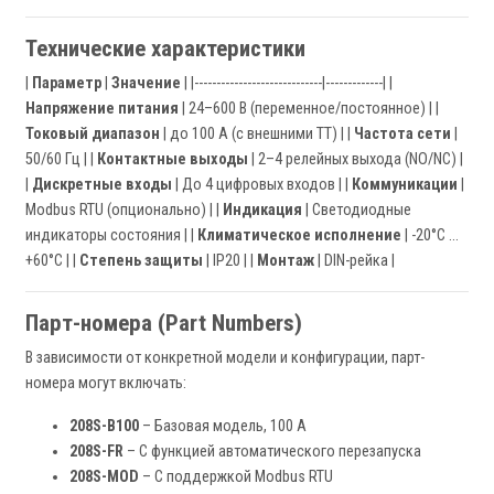
Технические характеристики
|
Параметр
|
Значение
| |-----------------------------|-------------| |
Напряжение питания
| 24–600 В (переменное/постоянное) | |
Токовый диапазон
| до 100 А (с внешними ТТ) | |
Частота сети
|
50/60 Гц | |
Контактные выходы
| 2–4 релейных выхода (NO/NC) |
|
Дискретные входы
| До 4 цифровых входов | |
Коммуникации
|
Modbus RTU (опционально) | |
Индикация
| Светодиодные
индикаторы состояния | |
Климатическое исполнение
| -20°C …
+60°C | |
Степень защиты
| IP20 | |
Монтаж
| DIN-рейка |
Парт-номера (Part Numbers)
В зависимости от конкретной модели и конфигурации, парт-
номера могут включать:
208S-B100
– Базовая модель, 100 А
208S-FR
– С функцией автоматического перезапуска
208S-MOD
– С поддержкой Modbus RTU