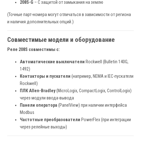
208S-G
– С защитой от замыкания на землю
(Точные парт-номера могут отличаться в зависимости от региона
и наличия дополнительных опций.)
Совместимые модели и оборудование
Реле 208S совместимы с:
Автоматические выключатели
Rockwell (Bulletin 140G,
1492)
Контакторы и пускатели
(например, NEMA и IEC-пускатели
Rockwell)
ПЛК Allen-Bradley
(MicroLogix, CompactLogix, ControlLogix)
через модули ввода-вывода
Панели оператора
(PanelView) при наличии интерфейса
Modbus
Частотные преобразователи
PowerFlex (при интеграции
через релейные выходы)