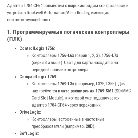
Адаптер 1784-CF64 совместим с широким рядом контроллеров и
устройств Rockwell Automation/Allen-Bradley, имеющих
соответствующий слот.
1. Программируемые логические контроллеры
(ПЛК)
ControlLogix 1756:
Контроллеры
1756-L6x
(серии 1, 2, 3),
1756-L7x
(серии 3 и выше). Слот для карты находится на
передней панели контроллера.
CompactLogix 1769:
Контроллеры
1769-L3x
(например, L32E, L35E). Для
них требуется
плата расширения 1769-SM1
(SD/MMC
Card Slot Module), к которой уже подключается
адаптер 1784-CF64 через переходник.
DriveLogix:
Контроллеры, встроенные в частотные
преобразователи (например,
20D
).
SoftLogix: