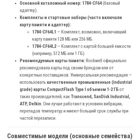
Основной каталожный номер:
1784-CF64
(базовый
адаптер).
Комплекты и стартовые наборы (часто включали
карту памяти и адаптер):
1784-CF64L1
— Комплект, возможно, включавший
карту памяти 128 МБ или 256 МБ.
1784-CF64L2
— Комплект с картой большей емкости
(например, 512 МБ или 1 ГБ).
Рекомендуемые карты памяти:
Rockwell официально
рекомендовала карты под своим брендом или от
конкретных поставщиков. Универсальная рекомендация —
использовать
качественные промышленные (industrial
grade) карты CompactFlash Type I объемом 1-2 ГБ
от
таких производителей, как
Transcend, SanDisk Industrial,
ATP, Delkin
. Они лучше работают в условиях вибрации,
перепадов температур и имеют больший срок службы при
частой перезаписи.
Совместимые модели (основные семейства)