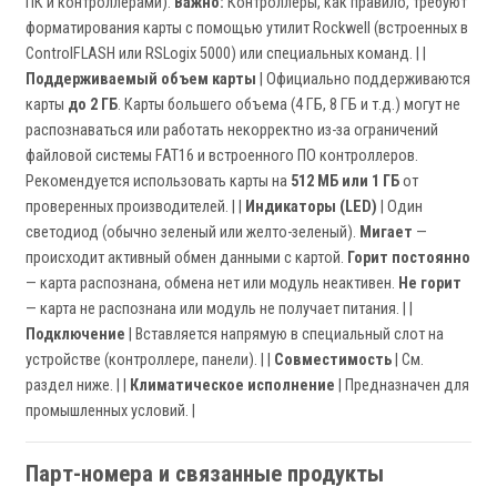
ПК и контроллерами).
Важно:
Контроллеры, как правило, требуют
форматирования карты с помощью утилит Rockwell (встроенных в
ControlFLASH или RSLogix 5000) или специальных команд. | |
Поддерживаемый объем карты
| Официально поддерживаются
карты
до 2 ГБ
. Карты большего объема (4 ГБ, 8 ГБ и т.д.) могут не
распознаваться или работать некорректно из-за ограничений
файловой системы FAT16 и встроенного ПО контроллеров.
Рекомендуется использовать карты на
512 МБ или 1 ГБ
от
проверенных производителей. | |
Индикаторы (LED)
| Один
светодиод (обычно зеленый или желто-зеленый).
Мигает
—
происходит активный обмен данными с картой.
Горит постоянно
— карта распознана, обмена нет или модуль неактивен.
Не горит
— карта не распознана или модуль не получает питания. | |
Подключение
| Вставляется напрямую в специальный слот на
устройстве (контроллере, панели). | |
Совместимость
| См.
раздел ниже. | |
Климатическое исполнение
| Предназначен для
промышленных условий. |
Парт-номера и связанные продукты