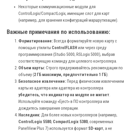
Некоторые коммуникационные модули для
ControlLogix/CompactLogix, имеющие слот для карт
(например, для хранения конфигураций маршрутизации).
Важные примечания по использованию:
Форматирование:
Всегда форматируйте новую карту с
помощью утилиты
ControlFLASH
или через среду
программирования (Studio 5000, RSLogix 5000), выбрав
соответствующую команду для целевого контроллера.
Объем карты:
Строго придерживайтесь рекомендации по
объему (
2 ГБ максимум, предпочтительно 1 ГБ
).
Безопасное извлечение:
Перед физическим извлечением
карты из адаптера или адаптера из контроллера
убедитесь, что индикатор на модуле не мигает
.
Используйте команду «Eject» в ПО контроллера или
дождитесь завершения операции.
Наследник:
Для более новых контроллеров (например,
ControlLogix 5580
,
CompactLogix 5380
, современных
PanelView Plus 7) используется формат
SD-карт
, а не