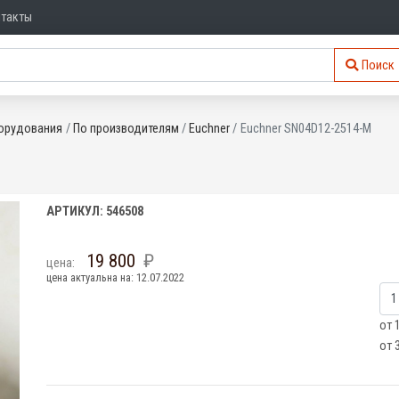
нтакты
Поиск
орудования
По производителям
Euchner
Euchner SN04D12-2514-M
АРТИКУЛ: 546508
19 800
цена:
цена актуальна на: 12.07.2022
от 
от 