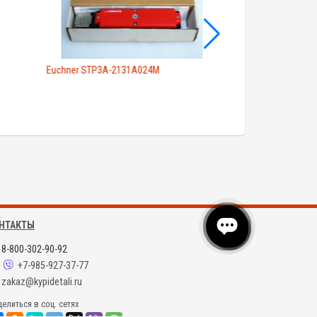
Euchner STP3A-2131A024M
Euchner TP3-537A
НТАКТЫ
8-800-302-90-92
+7-985-927-37-77
zakaz@kypidetali.ru
елиться в соц. сетях