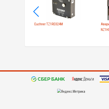
ь Euchner
Euchner TZ1RE024M
Авар
NZ1HS