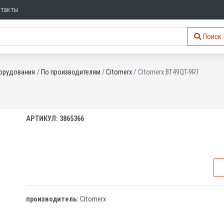
нтакты
Поиск
орудования
По производителям
Citomerx
Citomerx BT49QT-9R1
АРТИКУЛ: 3865366
производитель:
Citomerx