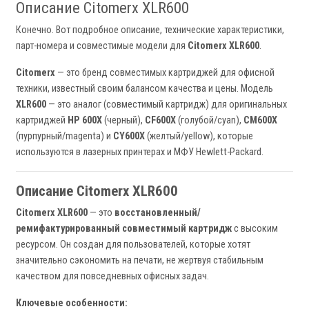
Описание Citomerx XLR600
Конечно. Вот подробное описание, технические характеристики,
парт-номера и совместимые модели для
Citomerx XLR600
.
Citomerx
— это бренд совместимых картриджей для офисной
техники, известный своим балансом качества и цены. Модель
XLR600
— это аналог (совместимый картридж) для оригинальных
картриджей
HP 600X
(черный),
CF600X
(голубой/cyan),
CM600X
(пурпурный/magenta) и
CY600X
(желтый/yellow), которые
используются в лазерных принтерах и МФУ Hewlett-Packard.
Описание Citomerx XLR600
Citomerx XLR600
— это
восстановленный/
ремифактурированный совместимый картридж
с высоким
ресурсом. Он создан для пользователей, которые хотят
значительно сэкономить на печати, не жертвуя стабильным
качеством для повседневных офисных задач.
Ключевые особенности: