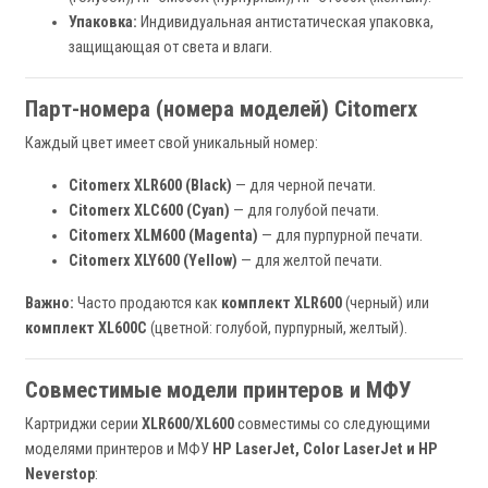
Упаковка:
Индивидуальная антистатическая упаковка,
защищающая от света и влаги.
Парт-номера (номера моделей) Citomerx
Каждый цвет имеет свой уникальный номер:
Citomerx XLR600 (Black)
— для черной печати.
Citomerx XLC600 (Cyan)
— для голубой печати.
Citomerx XLM600 (Magenta)
— для пурпурной печати.
Citomerx XLY600 (Yellow)
— для желтой печати.
Важно:
Часто продаются как
комплект XLR600
(черный) или
комплект XL600C
(цветной: голубой, пурпурный, желтый).
Совместимые модели принтеров и МФУ
Картриджи серии
XLR600/XL600
совместимы со следующими
моделями принтеров и МФУ
HP LaserJet, Color LaserJet и HP
Neverstop
: