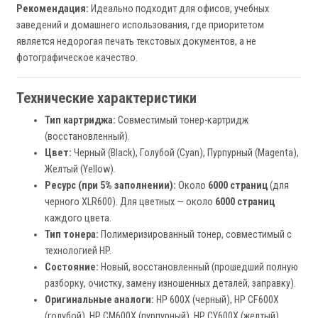
Рекомендация:
Идеально подходит для офисов, учебных
заведений и домашнего использования, где приоритетом
является недорогая печать текстовых документов, а не
фотографическое качество.
Технические характеристики
Тип картриджа:
Совместимый тонер-картридж
(восстановленный).
Цвет:
Черный (Black), Голубой (Cyan), Пурпурный (Magenta),
Желтый (Yellow).
Ресурс (при 5% заполнении):
Около
6000 страниц
(для
черного XLR600). Для цветных — около
6000 страниц
каждого цвета.
Тип тонера:
Полимеризированный тонер, совместимый с
технологией HP.
Состояние:
Новый, восстановленный (прошедший полную
разборку, очистку, замену изношенных деталей, заправку).
Оригинальные аналоги:
HP 600X (черный), HP CF600X
(голубой), HP CM600X (пурпурный), HP CY600X (желтый).