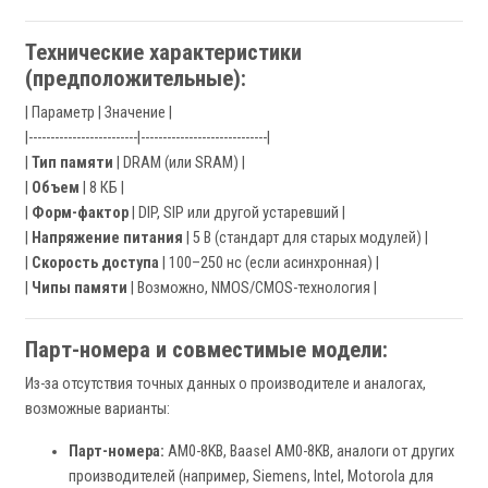
Технические характеристики
(предположительные):
| Параметр | Значение |
|-------------------------|-----------------------------|
|
Тип памяти
| DRAM (или SRAM) |
|
Объем
| 8 КБ |
|
Форм-фактор
| DIP, SIP или другой устаревший |
|
Напряжение питания
| 5 В (стандарт для старых модулей) |
|
Скорость доступа
| 100–250 нс (если асинхронная) |
|
Чипы памяти
| Возможно, NMOS/CMOS-технология |
Парт-номера и совместимые модели:
Из-за отсутствия точных данных о производителе и аналогах,
возможные варианты:
Парт-номера:
AM0-8KB, Baasel AM0-8KB, аналоги от других
производителей (например, Siemens, Intel, Motorola для