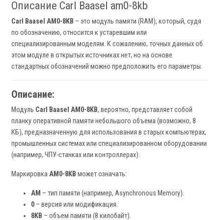
Описание Carl Baasel am0-8kb
Carl Baasel AM0-8KB
– это модуль памяти (RAM), который, судя
по обозначению, относится к устаревшим или
специализированным моделям. К сожалению, точных данных об
этом модуле в открытых источниках нет, но на основе
стандартных обозначений можно предположить его параметры.
Описание:
Модуль
Carl Baasel AM0-8KB
, вероятно, представляет собой
планку оперативной памяти небольшого объема (возможно, 8
КБ), предназначенную для использования в старых компьютерах,
промышленных системах или специализированном оборудовании
(например, ЧПУ-станках или контроллерах).
Маркировка
AM0-8KB
может означать:
AM
– тип памяти (например, Asynchronous Memory).
0
– версия или модификация.
8KB
– объем памяти (8 килобайт).