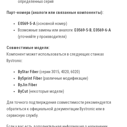
определенных серий
Парт-номера (аналоги или связанные компоненты):
E0569-5-A
(основной номер)
Возможные замены или аналоги:
E0569-5-B
,
E0569-6-A
(уточняйте у производителя)
Совместимые модели:
Компонент может использоваться в следующих станках
Bystronic:
ByStar Fiber
(серии 3015, 4020, 6020)
BySprint Fiber
(различные модификации)
ByJin Fiber
ByCut
(некоторые модели)
Для точного подтверждения совместимости рекомендуется
обратиться к официальной документации Bystronic или в
сервисную службу.
Если у вас есть дополнительная информация о назначении