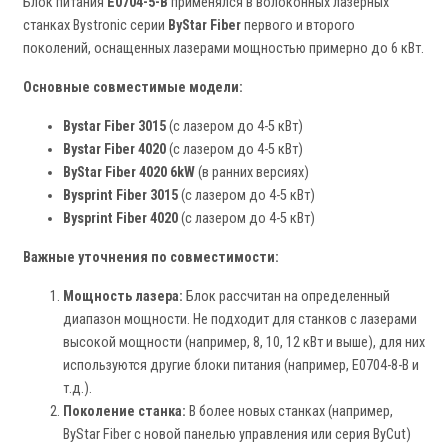
Блок питания
E0704-5-B
применялся в волоконных лазерных
станках Bystronic серии
ByStar Fiber
первого и второго
поколений, оснащенных лазерами мощностью примерно до 6 кВт.
Основные совместимые модели:
Bystar Fiber 3015
(с лазером до 4-5 кВт)
Bystar Fiber 4020
(с лазером до 4-5 кВт)
ByStar Fiber 4020 6kW
(в ранних версиях)
Bysprint Fiber 3015
(с лазером до 4-5 кВт)
Bysprint Fiber 4020
(с лазером до 4-5 кВт)
Важные уточнения по совместимости:
Мощность лазера:
Блок рассчитан на определенный
диапазон мощности. Не подходит для станков с лазерами
высокой мощности (например, 8, 10, 12 кВт и выше), для них
используются другие блоки питания (например, E0704-8-B и
т.д.).
Поколение станка:
В более новых станках (например,
ByStar Fiber с новой панелью управления или серия ByCut)