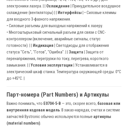
электроники лазера. | |
Охлаждение
| Принудительное воздушное
охлаждение (вентиляторы) | |
Интерфейсы
| • Силовые клеммы
для входного 3-фазного напряжения.
• Силовые разъемы для выходных напряжений к лазеру.
• Многоштырьковый сигнальный разъем для связи с CNC-
контроллером (включение, аварийные сигналы, статус
готовности). | |
Индикация
| Светодиоды для отображения
статуса "Сеть", "Готов", "Ошибка". | |
Защита
| Защита от
перенапряжения, перегрузки по току, перегрева, короткого
замыкания. | |
Условия эксплуатации
| Устанавливается в
электрический шкаф станка. Температура окружающей среды: 0°C
до +45°C. |
Парт-номера (Part Numbers) и Артикулы
Важно понимать, что
E0704-5-B
— это, скорее всего,
базовая или
внутренняя кодовая модель
. В заказ-нарядах, счетах и системе
запчастей Bystronic обычно используются полные
артикулы
(material numbers)
.