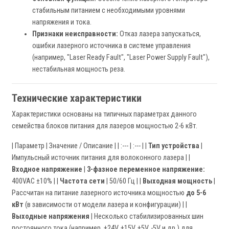
стабильным питанием с необходимыми уровнями
напряжения и тока.
Признаки неисправности:
Отказ лазера запускаться,
ошибки лазерного источника в системе управления
(например, "Laser Ready Fault", "Laser Power Supply Fault"),
нестабильная мощность реза.
Технические характеристики
Характеристики основаны на типичных параметрах данного
семейства блоков питания для лазеров мощностью 2-6 кВт.
| Параметр | Значение / Описание | | :--- | :--- | |
Тип устройства
|
Импульсный источник питания для волоконного лазера | |
Входное напряжение
|
3-фазное переменное напряжение:
400VAC ±10% | |
Частота сети
| 50/60 Гц | |
Выходная мощность
|
Рассчитан на питание лазерного источника мощностью
до 5-6
кВт
(в зависимости от модели лазера и конфигурации) | |
Выходные напряжения
| Несколько стабилизированных шин
постоянного тока (например, +24V, +15V, +5V, -5V и др.) для