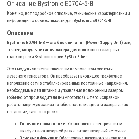
Описание Bystronic E0704-5-B
Конечно, вот подробное описание, технические характеристики и
информация о совместимости для
Bystronic E0704-5-B
.
Описание
Bystronic E0704-5-B
— это
блок питания (Power Supply Unit)
или,
точнее,
модуль питания лазера
для волоконных лазерных
станков резки Bystronic серии
ByStar Fiber
.
Этот модуль является ключевым компонентом системы
лазерного генератора. Он преобразует входящее трехфазное
напряжение сети в стабилизированные постоянные напряжения,
необходимые для питания и управления волоконным лазером
(обычно от производителя IPG Photonics). От его исправной
работы напрямую зависят стабильность мощности лазера и, как
следствие, качество резки.
Типичное применение:
Установлен в электрическом
шкафу станка лазерной резки, питает лазерный источник.
Основная функция:
Обеспечение лазерного генератора